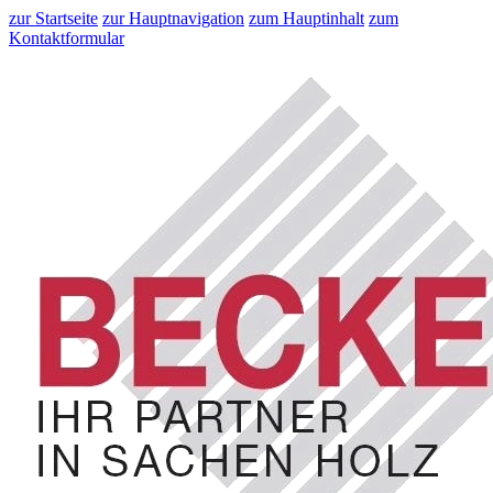
zur Startseite
zur Hauptnavigation
zum Hauptinhalt
zum
Kontaktformular