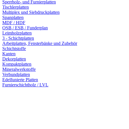
Sperrholz- und Furnierplatten
Tischlerplatten
Multiplex und Siebdruckplatten
Spanplatten
MDF / HDF
OSB / ESB / Funderplan
Leimholzplatten
3 - Schichtplatten
Arbeitplatten, Fensterbänke und Zubehör
Schichtstoffe
Kanten
Dekorplatten
Kompaktplatten
Mineralwerkstoffe
Verbundplatten
Edelfunierte Platten
Furnierschichtholz / LVL