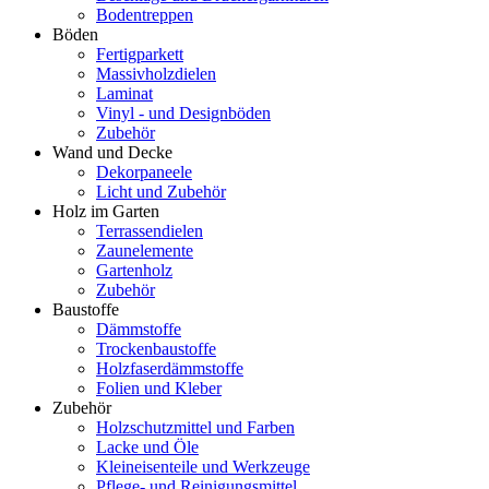
Bodentreppen
Böden
Fertigparkett
Massivholzdielen
Laminat
Vinyl - und Designböden
Zubehör
Wand und Decke
Dekorpaneele
Licht und Zubehör
Holz im Garten
Terrassendielen
Zaunelemente
Gartenholz
Zubehör
Baustoffe
Dämmstoffe
Trockenbaustoffe
Holzfaserdämmstoffe
Folien und Kleber
Zubehör
Holzschutzmittel und Farben
Lacke und Öle
Kleineisenteile und Werkzeuge
Pflege- und Reinigungsmittel