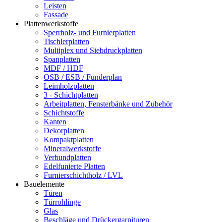
Leisten
Fassade
Plattenwerkstoffe
Sperrholz- und Furnierplatten
Tischlerplatten
Multiplex und Siebdruckplatten
Spanplatten
MDF / HDF
OSB / ESB / Funderplan
Leimholzplatten
3 - Schichtplatten
Arbeitplatten, Fensterbänke und Zubehör
Schichtstoffe
Kanten
Dekorplatten
Kompaktplatten
Mineralwerkstoffe
Verbundplatten
Edelfunierte Platten
Furnierschichtholz / LVL
Bauelemente
Türen
Türrohlinge
Glas
Beschläge und Drückergarnituren