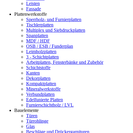
Leisten
Fassade
Plattenwerkstoffe
Sperrholz- und Furnierplatten
Tischlerplatten
Multiplex und Siebdruckplatten
Spanplatten
MDF / HDF
OSB / ESB / Funderplan
Leimholzplatten
3 - Schichtplatten
Arbeitplatten, Fensterbänke und Zubehör
Schichtstoffe
Kanten
Dekorplatten
Kompaktplatten
Mineralwerkstoffe
Verbundplatten
Edelfunierte Platten
Furnierschichtholz / LVL
Bauelemente
Türen
Türrohlinge
Glas
Beschläge und Drückergarnituren