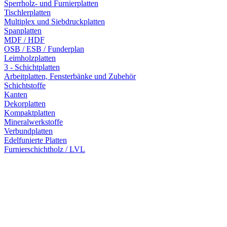
Sperrholz- und Furnierplatten
Tischlerplatten
Multiplex und Siebdruckplatten
Spanplatten
MDF / HDF
OSB / ESB / Funderplan
Leimholzplatten
3 - Schichtplatten
Arbeitplatten, Fensterbänke und Zubehör
Schichtstoffe
Kanten
Dekorplatten
Kompaktplatten
Mineralwerkstoffe
Verbundplatten
Edelfunierte Platten
Furnierschichtholz / LVL