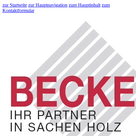
zur Startseite
zur Hauptnavigation
zum Hauptinhalt
zum
Kontaktformular