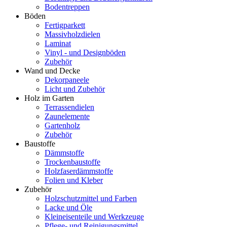
Bodentreppen
Böden
Fertigparkett
Massivholzdielen
Laminat
Vinyl - und Designböden
Zubehör
Wand und Decke
Dekorpaneele
Licht und Zubehör
Holz im Garten
Terrassendielen
Zaunelemente
Gartenholz
Zubehör
Baustoffe
Dämmstoffe
Trockenbaustoffe
Holzfaserdämmstoffe
Folien und Kleber
Zubehör
Holzschutzmittel und Farben
Lacke und Öle
Kleineisenteile und Werkzeuge
Pflege- und Reinigungsmittel