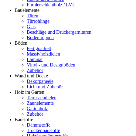
Furnierschichtholz / LVL
Bauelemente
Türen
Türrohlinge
Glas
Beschläge und Drückergarnituren
Bodentreppen
Böden
Fertigparkett
Massivholzdielen
Laminat
Vinyl - und Designböden
Zubehör
Wand und Decke
Dekorpaneele
Licht und Zubehör
Holz im Garten
Terrassendielen
Zaunelemente
Gartenholz
Zubehör
Baustoffe
Dämmstoffe
Trockenbaustoffe
Holzfaserdämmstoffe