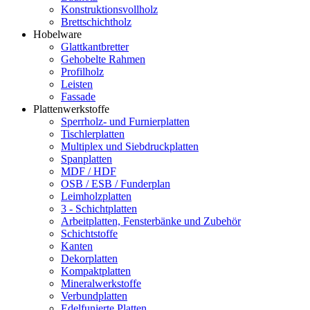
Konstruktionsvollholz
Brettschichtholz
Hobelware
Glattkantbretter
Gehobelte Rahmen
Profilholz
Leisten
Fassade
Plattenwerkstoffe
Sperrholz- und Furnierplatten
Tischlerplatten
Multiplex und Siebdruckplatten
Spanplatten
MDF / HDF
OSB / ESB / Funderplan
Leimholzplatten
3 - Schichtplatten
Arbeitplatten, Fensterbänke und Zubehör
Schichtstoffe
Kanten
Dekorplatten
Kompaktplatten
Mineralwerkstoffe
Verbundplatten
Edelfunierte Platten