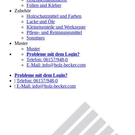
Folien und Kleber
Zubehör
Holzschutzmittel und Farben
Lacke und Öle
Kleineisenteile und Werkzeuge
Pflege- und Reinigungsmittel
Sonstiges
Muster
Muster
Probleme mit dem Login?
Telefon: 06157/948-0
E-Mail: info@holz-becker.com
Probleme mit dem Login?
|
Telefon: 06157/948-0
|
E-Mail: info@holz-becker.com