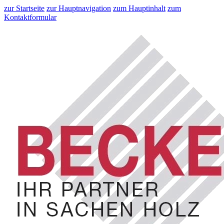
zur Startseite
zur Hauptnavigation
zum Hauptinhalt
zum
Kontaktformular