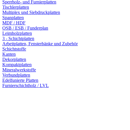
Sperrholz- und Furnierplatten
Tischlerplatten
Multiplex und Siebdruckplatten
Spanplatten
MDF / HDF
OSB / ESB / Funderplan
Leimholzplatten
3 - Schichtplatten
Arbeitplatten, Fensterbänke und Zubehör
Schichtstoffe
Kanten
Dekorplatten
Kompaktplatten
Mineralwerkstoffe
Verbundplatten
Edelfunierte Platten
Furnierschichtholz / LVL