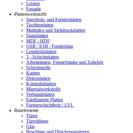
Leisten
Fassade
Plattenwerkstoffe
Sperrholz- und Furnierplatten
Tischlerplatten
Multiplex und Siebdruckplatten
Spanplatten
MDF / HDF
OSB / ESB / Funderplan
Leimholzplatten
3 - Schichtplatten
Arbeitplatten, Fensterbänke und Zubehör
Schichtstoffe
Kanten
Dekorplatten
Kompaktplatten
Mineralwerkstoffe
Verbundplatten
Edelfunierte Platten
Furnierschichtholz / LVL
Bauelemente
Türen
Türrohlinge
Glas
Beschläge und Drückergarnituren