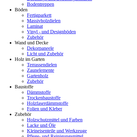
Bodentreppen
Böden
Fertigparkett
Massivholzdielen
Laminat
Vinyl - und Designböden
Zubehör
Wand und Decke
Dekorpaneele
Licht und Zubehör
Holz im Garten
Terrassendielen
Zaunelemente
Gartenholz
Zubehör
Baustoffe
Dämmstoffe
Trockenbaustoffe
Holzfaserdämmstoffe
Folien und Kleber
Zubehör
Holzschutzmittel und Farben
Lacke und Öle
Kleineisenteile und Werkzeuge
Pflege- und Reinigungsmittel