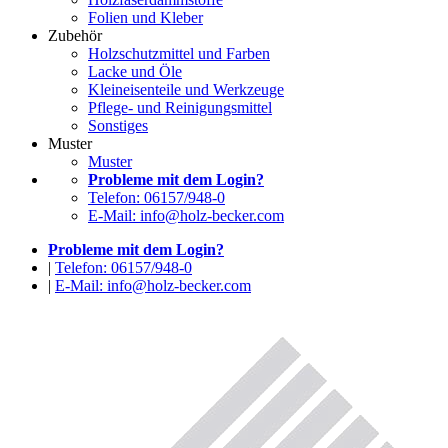
Folien und Kleber
Zubehör
Holzschutzmittel und Farben
Lacke und Öle
Kleineisenteile und Werkzeuge
Pflege- und Reinigungsmittel
Sonstiges
Muster
Muster
Probleme mit dem Login?
Telefon: 06157/948-0
E-Mail: info@holz-becker.com
Probleme mit dem Login?
|
Telefon: 06157/948-0
|
E-Mail: info@holz-becker.com