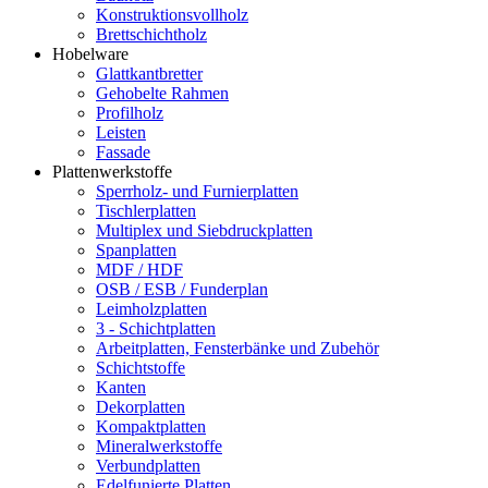
Konstruktionsvollholz
Brettschichtholz
Hobelware
Glattkantbretter
Gehobelte Rahmen
Profilholz
Leisten
Fassade
Plattenwerkstoffe
Sperrholz- und Furnierplatten
Tischlerplatten
Multiplex und Siebdruckplatten
Spanplatten
MDF / HDF
OSB / ESB / Funderplan
Leimholzplatten
3 - Schichtplatten
Arbeitplatten, Fensterbänke und Zubehör
Schichtstoffe
Kanten
Dekorplatten
Kompaktplatten
Mineralwerkstoffe
Verbundplatten
Edelfunierte Platten