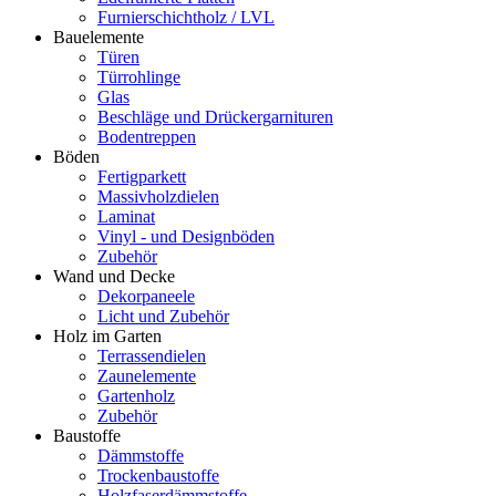
Furnierschichtholz / LVL
Bauelemente
Türen
Türrohlinge
Glas
Beschläge und Drückergarnituren
Bodentreppen
Böden
Fertigparkett
Massivholzdielen
Laminat
Vinyl - und Designböden
Zubehör
Wand und Decke
Dekorpaneele
Licht und Zubehör
Holz im Garten
Terrassendielen
Zaunelemente
Gartenholz
Zubehör
Baustoffe
Dämmstoffe
Trockenbaustoffe
Holzfaserdämmstoffe