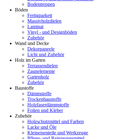
Bodentreppen
Böden
Fertigparkett
Massivholzdielen
Laminat
Vinyl - und Designböden
Zubehör
Wand und Decke
Dekorpaneele
Licht und Zubehör
Holz im Garten
Terrassendielen
Zaunelemente
Gartenholz
Zubehör
Baustoffe
Dämmstoffe
Trockenbaustoffe
Holzfaserdämmstoffe
Folien und Kleber
Zubehör
Holzschutzmittel und Farben
Lacke und Öle
Kleineisenteile und Werkzeuge
Pflege- und Reinigungsmittel