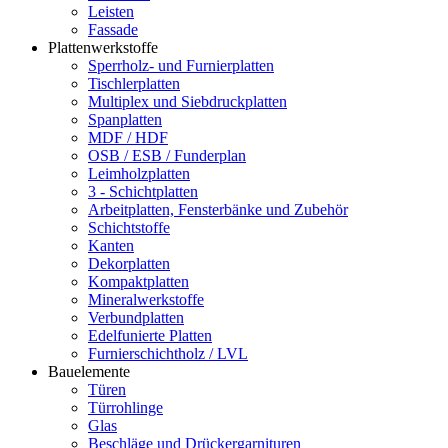
Leisten
Fassade
Plattenwerkstoffe
Sperrholz- und Furnierplatten
Tischlerplatten
Multiplex und Siebdruckplatten
Spanplatten
MDF / HDF
OSB / ESB / Funderplan
Leimholzplatten
3 - Schichtplatten
Arbeitplatten, Fensterbänke und Zubehör
Schichtstoffe
Kanten
Dekorplatten
Kompaktplatten
Mineralwerkstoffe
Verbundplatten
Edelfunierte Platten
Furnierschichtholz / LVL
Bauelemente
Türen
Türrohlinge
Glas
Beschläge und Drückergarnituren