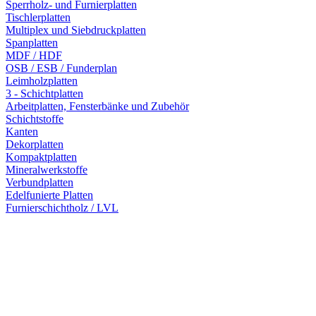
Sperrholz- und Furnierplatten
Tischlerplatten
Multiplex und Siebdruckplatten
Spanplatten
MDF / HDF
OSB / ESB / Funderplan
Leimholzplatten
3 - Schichtplatten
Arbeitplatten, Fensterbänke und Zubehör
Schichtstoffe
Kanten
Dekorplatten
Kompaktplatten
Mineralwerkstoffe
Verbundplatten
Edelfunierte Platten
Furnierschichtholz / LVL