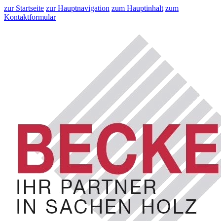
zur Startseite
zur Hauptnavigation
zum Hauptinhalt
zum
Kontaktformular