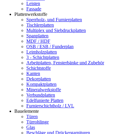
Leisten
Fassade
Plattenwerkstoffe
Sperrholz- und Furnierplatten
Tischlerplatten
Multiplex und Siebdruckplatten
Spanplatten
MDF / HDF
OSB / ESB / Funderplan
Leimholzplatten
3 - Schichtplatten
Arbeitplatten, Fensterbänke und Zubehör
Schichtstoffe
Kanten
Dekorplatten
Kompaktplatten
Mineralwerkstoffe
Verbundplatten
Edelfunierte Platten
Furnierschichtholz / LVL
Bauelemente
Türen
Türrohlinge
Glas
Beschläge und Drückergarnituren