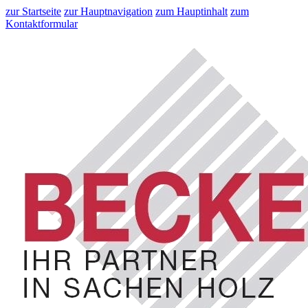
zur Startseite
zur Hauptnavigation
zum Hauptinhalt
zum
Kontaktformular