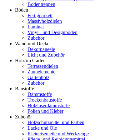
Bodentreppen
Böden
Fertigparkett
Massivholzdielen
Laminat
Vinyl - und Designböden
Zubehör
Wand und Decke
Dekorpaneele
Licht und Zubehör
Holz im Garten
Terrassendielen
Zaunelemente
Gartenholz
Zubehör
Baustoffe
Dämmstoffe
Trockenbaustoffe
Holzfaserdämmstoffe
Folien und Kleber
Zubehör
Holzschutzmittel und Farben
Lacke und Öle
Kleineisenteile und Werkzeuge
Pflege- und Reinigungsmittel