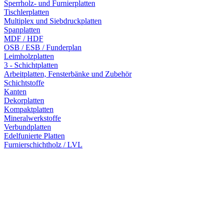
Sperrholz- und Furnierplatten
Tischlerplatten
Multiplex und Siebdruckplatten
Spanplatten
MDF / HDF
OSB / ESB / Funderplan
Leimholzplatten
3 - Schichtplatten
Arbeitplatten, Fensterbänke und Zubehör
Schichtstoffe
Kanten
Dekorplatten
Kompaktplatten
Mineralwerkstoffe
Verbundplatten
Edelfunierte Platten
Furnierschichtholz / LVL