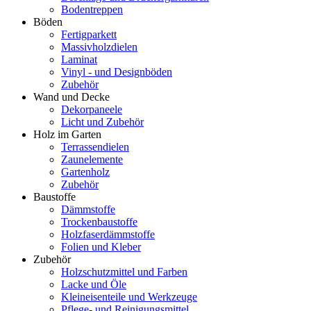
Bodentreppen
Böden
Fertigparkett
Massivholzdielen
Laminat
Vinyl - und Designböden
Zubehör
Wand und Decke
Dekorpaneele
Licht und Zubehör
Holz im Garten
Terrassendielen
Zaunelemente
Gartenholz
Zubehör
Baustoffe
Dämmstoffe
Trockenbaustoffe
Holzfaserdämmstoffe
Folien und Kleber
Zubehör
Holzschutzmittel und Farben
Lacke und Öle
Kleineisenteile und Werkzeuge
Pflege- und Reinigungsmittel