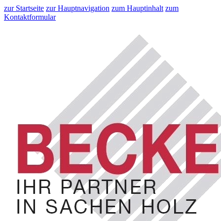
zur Startseite
zur Hauptnavigation
zum Hauptinhalt
zum
Kontaktformular