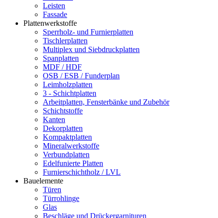
Leisten
Fassade
Plattenwerkstoffe
Sperrholz- und Furnierplatten
Tischlerplatten
Multiplex und Siebdruckplatten
Spanplatten
MDF / HDF
OSB / ESB / Funderplan
Leimholzplatten
3 - Schichtplatten
Arbeitplatten, Fensterbänke und Zubehör
Schichtstoffe
Kanten
Dekorplatten
Kompaktplatten
Mineralwerkstoffe
Verbundplatten
Edelfunierte Platten
Furnierschichtholz / LVL
Bauelemente
Türen
Türrohlinge
Glas
Beschläge und Drückergarnituren