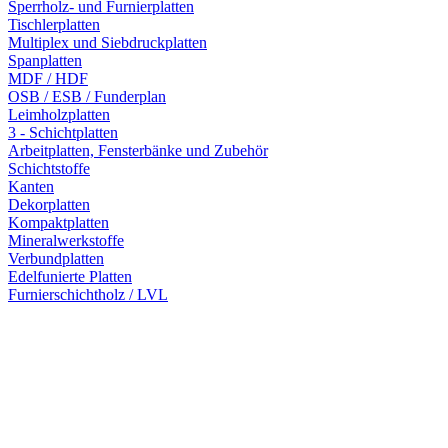
Sperrholz- und Furnierplatten
Tischlerplatten
Multiplex und Siebdruckplatten
Spanplatten
MDF / HDF
OSB / ESB / Funderplan
Leimholzplatten
3 - Schichtplatten
Arbeitplatten, Fensterbänke und Zubehör
Schichtstoffe
Kanten
Dekorplatten
Kompaktplatten
Mineralwerkstoffe
Verbundplatten
Edelfunierte Platten
Furnierschichtholz / LVL