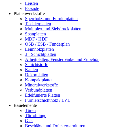
Leisten
Fassade
Plattenwerkstoffe
Sperrholz- und Furnierplatten
Tischlerplatten
Multiplex und Siebdruckplatten
Spanplatten
MDF / HDF
OSB / ESB / Funderplan
Leimholzplatten
3 - Schichtplatten
Arbeitplatten, Fensterbänke und Zubehör
Schichtstoffe
Kanten
Dekorplatten
Kompaktplatten
Mineralwerkstoffe
Verbundplatten
Edelfunierte Platten
Furnierschichtholz / LVL
Bauelemente
Türen
Türrohlinge
Glas
Beschläge und Drückergarnituren