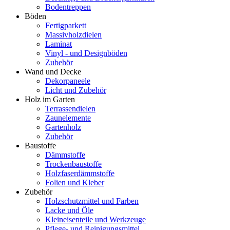
Bodentreppen
Böden
Fertigparkett
Massivholzdielen
Laminat
Vinyl - und Designböden
Zubehör
Wand und Decke
Dekorpaneele
Licht und Zubehör
Holz im Garten
Terrassendielen
Zaunelemente
Gartenholz
Zubehör
Baustoffe
Dämmstoffe
Trockenbaustoffe
Holzfaserdämmstoffe
Folien und Kleber
Zubehör
Holzschutzmittel und Farben
Lacke und Öle
Kleineisenteile und Werkzeuge
Pflege- und Reinigungsmittel