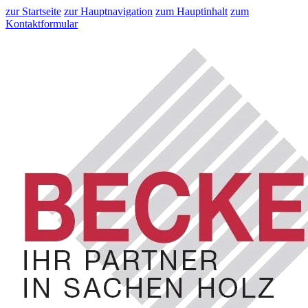
zur Startseite
zur Hauptnavigation
zum Hauptinhalt
zum
Kontaktformular