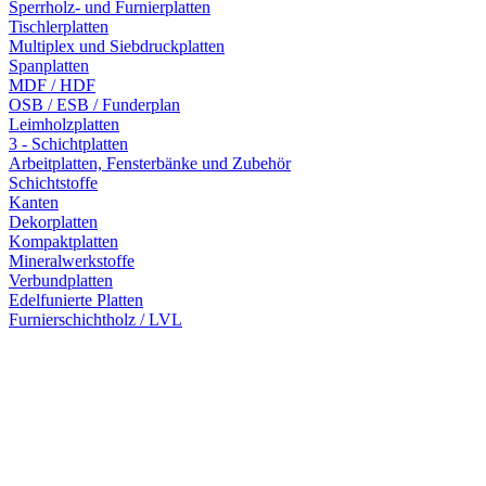
Sperrholz- und Furnierplatten
Tischlerplatten
Multiplex und Siebdruckplatten
Spanplatten
MDF / HDF
OSB / ESB / Funderplan
Leimholzplatten
3 - Schichtplatten
Arbeitplatten, Fensterbänke und Zubehör
Schichtstoffe
Kanten
Dekorplatten
Kompaktplatten
Mineralwerkstoffe
Verbundplatten
Edelfunierte Platten
Furnierschichtholz / LVL