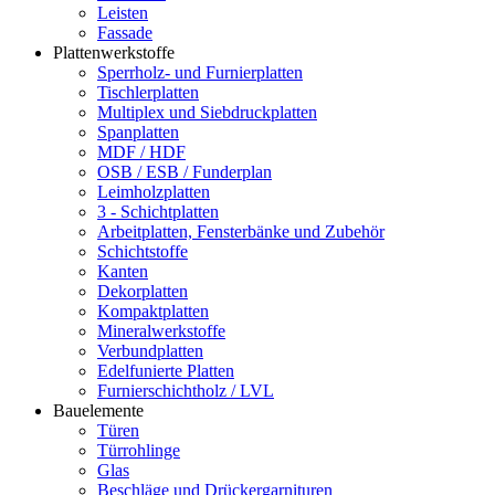
Leisten
Fassade
Plattenwerkstoffe
Sperrholz- und Furnierplatten
Tischlerplatten
Multiplex und Siebdruckplatten
Spanplatten
MDF / HDF
OSB / ESB / Funderplan
Leimholzplatten
3 - Schichtplatten
Arbeitplatten, Fensterbänke und Zubehör
Schichtstoffe
Kanten
Dekorplatten
Kompaktplatten
Mineralwerkstoffe
Verbundplatten
Edelfunierte Platten
Furnierschichtholz / LVL
Bauelemente
Türen
Türrohlinge
Glas
Beschläge und Drückergarnituren