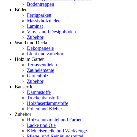
Bodentreppen
Böden
Fertigparkett
Massivholzdielen
Laminat
Vinyl - und Designböden
Zubehör
Wand und Decke
Dekorpaneele
Licht und Zubehör
Holz im Garten
Terrassendielen
Zaunelemente
Gartenholz
Zubehör
Baustoffe
Dämmstoffe
Trockenbaustoffe
Holzfaserdämmstoffe
Folien und Kleber
Zubehör
Holzschutzmittel und Farben
Lacke und Öle
Kleineisenteile und Werkzeuge
Pflege- und Reinigungsmittel