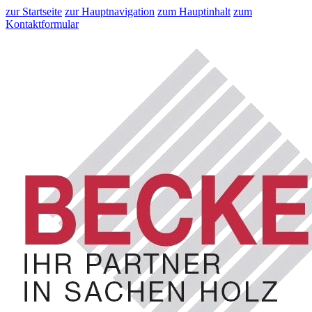
zur Startseite
zur Hauptnavigation
zum Hauptinhalt
zum
Kontaktformular