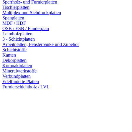
Sperrholz- und Furnierplatten
Tischlerplatten
Multiplex und Siebdruckplatten
Spanplatten
MDF / HDF
OSB / ESB / Funderplan
Leimholzplatten
3 - Schichtplatten
Arbeitplatten, Fensterbänke und Zubehör
Schichtstoffe
Kanten
Dekorplatten
Kompaktplatten
Mineralwerkstoffe
Verbundplatten
Edelfunierte Platten
Furnierschichtholz / LVL