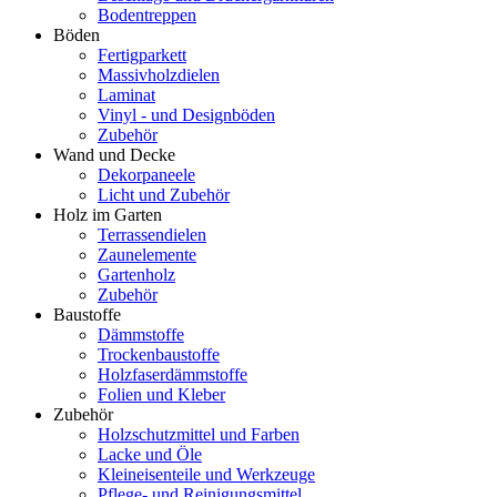
Bodentreppen
Böden
Fertigparkett
Massivholzdielen
Laminat
Vinyl - und Designböden
Zubehör
Wand und Decke
Dekorpaneele
Licht und Zubehör
Holz im Garten
Terrassendielen
Zaunelemente
Gartenholz
Zubehör
Baustoffe
Dämmstoffe
Trockenbaustoffe
Holzfaserdämmstoffe
Folien und Kleber
Zubehör
Holzschutzmittel und Farben
Lacke und Öle
Kleineisenteile und Werkzeuge
Pflege- und Reinigungsmittel