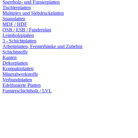
Sperrholz- und Furnierplatten
Tischlerplatten
Multiplex und Siebdruckplatten
Spanplatten
MDF / HDF
OSB / ESB / Funderplan
Leimholzplatten
3 - Schichtplatten
Arbeitplatten, Fensterbänke und Zubehör
Schichtstoffe
Kanten
Dekorplatten
Kompaktplatten
Mineralwerkstoffe
Verbundplatten
Edelfunierte Platten
Furnierschichtholz / LVL