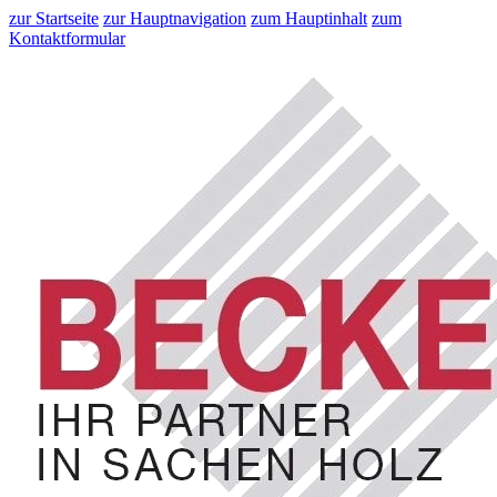
zur Startseite
zur Hauptnavigation
zum Hauptinhalt
zum
Kontaktformular