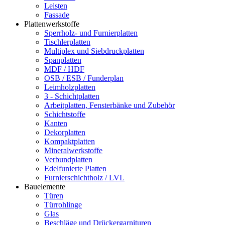
Leisten
Fassade
Plattenwerkstoffe
Sperrholz- und Furnierplatten
Tischlerplatten
Multiplex und Siebdruckplatten
Spanplatten
MDF / HDF
OSB / ESB / Funderplan
Leimholzplatten
3 - Schichtplatten
Arbeitplatten, Fensterbänke und Zubehör
Schichtstoffe
Kanten
Dekorplatten
Kompaktplatten
Mineralwerkstoffe
Verbundplatten
Edelfunierte Platten
Furnierschichtholz / LVL
Bauelemente
Türen
Türrohlinge
Glas
Beschläge und Drückergarnituren