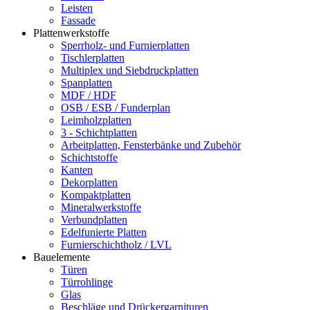
Leisten
Fassade
Plattenwerkstoffe
Sperrholz- und Furnierplatten
Tischlerplatten
Multiplex und Siebdruckplatten
Spanplatten
MDF / HDF
OSB / ESB / Funderplan
Leimholzplatten
3 - Schichtplatten
Arbeitplatten, Fensterbänke und Zubehör
Schichtstoffe
Kanten
Dekorplatten
Kompaktplatten
Mineralwerkstoffe
Verbundplatten
Edelfunierte Platten
Furnierschichtholz / LVL
Bauelemente
Türen
Türrohlinge
Glas
Beschläge und Drückergarnituren