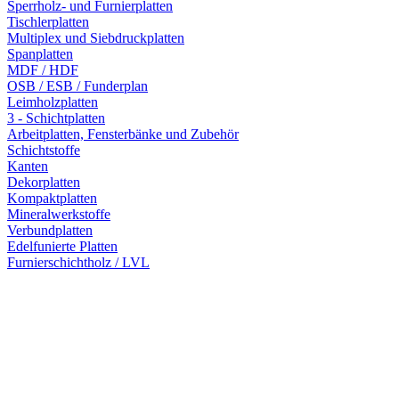
Sperrholz- und Furnierplatten
Tischlerplatten
Multiplex und Siebdruckplatten
Spanplatten
MDF / HDF
OSB / ESB / Funderplan
Leimholzplatten
3 - Schichtplatten
Arbeitplatten, Fensterbänke und Zubehör
Schichtstoffe
Kanten
Dekorplatten
Kompaktplatten
Mineralwerkstoffe
Verbundplatten
Edelfunierte Platten
Furnierschichtholz / LVL