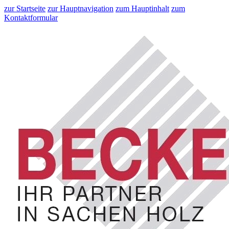
zur Startseite
zur Hauptnavigation
zum Hauptinhalt
zum
Kontaktformular