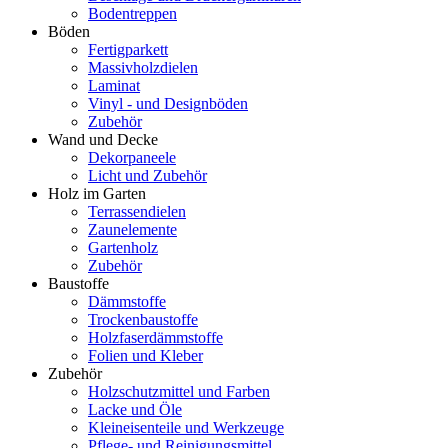
Bodentreppen
Böden
Fertigparkett
Massivholzdielen
Laminat
Vinyl - und Designböden
Zubehör
Wand und Decke
Dekorpaneele
Licht und Zubehör
Holz im Garten
Terrassendielen
Zaunelemente
Gartenholz
Zubehör
Baustoffe
Dämmstoffe
Trockenbaustoffe
Holzfaserdämmstoffe
Folien und Kleber
Zubehör
Holzschutzmittel und Farben
Lacke und Öle
Kleineisenteile und Werkzeuge
Pflege- und Reinigungsmittel