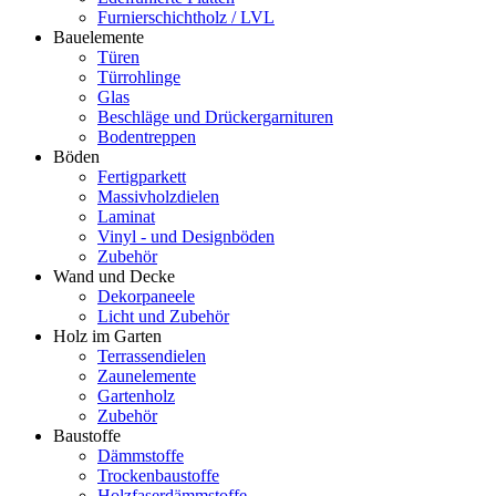
Furnierschichtholz / LVL
Bauelemente
Türen
Türrohlinge
Glas
Beschläge und Drückergarnituren
Bodentreppen
Böden
Fertigparkett
Massivholzdielen
Laminat
Vinyl - und Designböden
Zubehör
Wand und Decke
Dekorpaneele
Licht und Zubehör
Holz im Garten
Terrassendielen
Zaunelemente
Gartenholz
Zubehör
Baustoffe
Dämmstoffe
Trockenbaustoffe
Holzfaserdämmstoffe