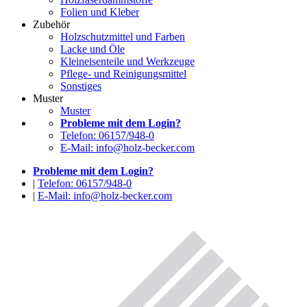
Folien und Kleber
Zubehör
Holzschutzmittel und Farben
Lacke und Öle
Kleineisenteile und Werkzeuge
Pflege- und Reinigungsmittel
Sonstiges
Muster
Muster
Probleme mit dem Login?
Telefon: 06157/948-0
E-Mail: info@holz-becker.com
Probleme mit dem Login?
|
Telefon: 06157/948-0
|
E-Mail: info@holz-becker.com