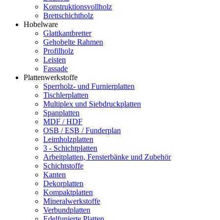
Konstruktionsvollholz
Brettschichtholz
Hobelware
Glattkantbretter
Gehobelte Rahmen
Profilholz
Leisten
Fassade
Plattenwerkstoffe
Sperrholz- und Furnierplatten
Tischlerplatten
Multiplex und Siebdruckplatten
Spanplatten
MDF / HDF
OSB / ESB / Funderplan
Leimholzplatten
3 - Schichtplatten
Arbeitplatten, Fensterbänke und Zubehör
Schichtstoffe
Kanten
Dekorplatten
Kompaktplatten
Mineralwerkstoffe
Verbundplatten
Edelfunierte Platten