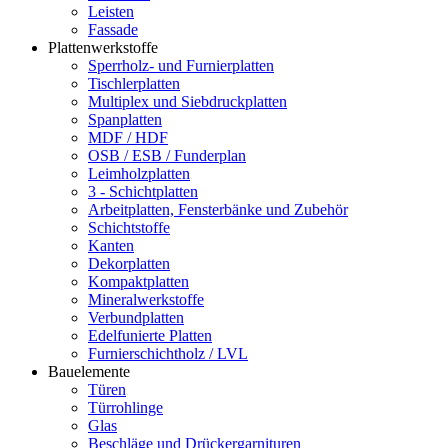
Leisten
Fassade
Plattenwerkstoffe
Sperrholz- und Furnierplatten
Tischlerplatten
Multiplex und Siebdruckplatten
Spanplatten
MDF / HDF
OSB / ESB / Funderplan
Leimholzplatten
3 - Schichtplatten
Arbeitplatten, Fensterbänke und Zubehör
Schichtstoffe
Kanten
Dekorplatten
Kompaktplatten
Mineralwerkstoffe
Verbundplatten
Edelfunierte Platten
Furnierschichtholz / LVL
Bauelemente
Türen
Türrohlinge
Glas
Beschläge und Drückergarnituren