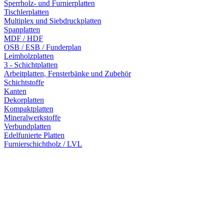
Sperrholz- und Furnierplatten
Tischlerplatten
Multiplex und Siebdruckplatten
Spanplatten
MDF / HDF
OSB / ESB / Funderplan
Leimholzplatten
3 - Schichtplatten
Arbeitplatten, Fensterbänke und Zubehör
Schichtstoffe
Kanten
Dekorplatten
Kompaktplatten
Mineralwerkstoffe
Verbundplatten
Edelfunierte Platten
Furnierschichtholz / LVL