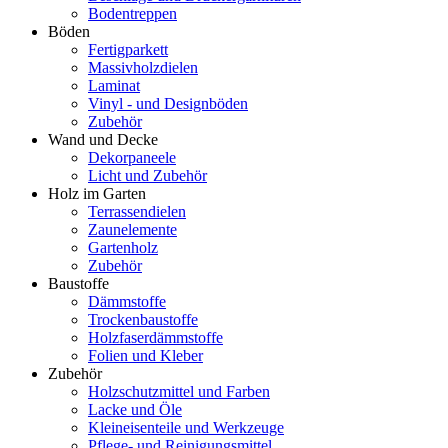
Bodentreppen
Böden
Fertigparkett
Massivholzdielen
Laminat
Vinyl - und Designböden
Zubehör
Wand und Decke
Dekorpaneele
Licht und Zubehör
Holz im Garten
Terrassendielen
Zaunelemente
Gartenholz
Zubehör
Baustoffe
Dämmstoffe
Trockenbaustoffe
Holzfaserdämmstoffe
Folien und Kleber
Zubehör
Holzschutzmittel und Farben
Lacke und Öle
Kleineisenteile und Werkzeuge
Pflege- und Reinigungsmittel