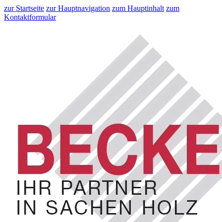
zur Startseite
zur Hauptnavigation
zum Hauptinhalt
zum
Kontaktformular