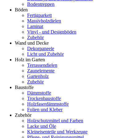
Bodentreppen
Böden
Fertigparkett
Massivholzdielen
Laminat
Vinyl - und Designböden
Zubehör
Wand und Decke
Dekorpaneele
Licht und Zubehör
Holz im Garten
Terrassendielen
Zaunelemente
Gartenholz
Zubehör
Baustoffe
Dämmstoffe
Trockenbaustoffe
Holzfaserdämmstoffe
Folien und Kleber
Zubehör
Holzschutzmittel und Farben
Lacke und Öle
Kleineisenteile und Werkzeuge
Pflege- und Reinigungsmittel