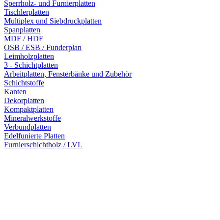
Sperrholz- und Furnierplatten
Tischlerplatten
Multiplex und Siebdruckplatten
Spanplatten
MDF / HDF
OSB / ESB / Funderplan
Leimholzplatten
3 - Schichtplatten
Arbeitplatten, Fensterbänke und Zubehör
Schichtstoffe
Kanten
Dekorplatten
Kompaktplatten
Mineralwerkstoffe
Verbundplatten
Edelfunierte Platten
Furnierschichtholz / LVL