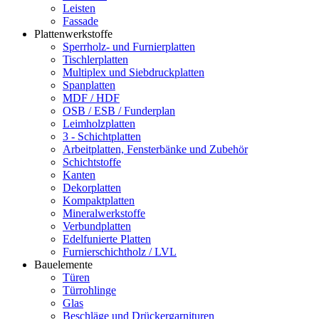
Leisten
Fassade
Plattenwerkstoffe
Sperrholz- und Furnierplatten
Tischlerplatten
Multiplex und Siebdruckplatten
Spanplatten
MDF / HDF
OSB / ESB / Funderplan
Leimholzplatten
3 - Schichtplatten
Arbeitplatten, Fensterbänke und Zubehör
Schichtstoffe
Kanten
Dekorplatten
Kompaktplatten
Mineralwerkstoffe
Verbundplatten
Edelfunierte Platten
Furnierschichtholz / LVL
Bauelemente
Türen
Türrohlinge
Glas
Beschläge und Drückergarnituren