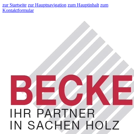
zur Startseite
zur Hauptnavigation
zum Hauptinhalt
zum
Kontaktformular