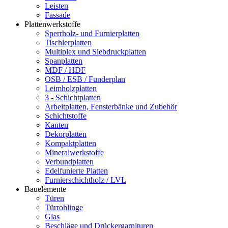
Leisten
Fassade
Plattenwerkstoffe
Sperrholz- und Furnierplatten
Tischlerplatten
Multiplex und Siebdruckplatten
Spanplatten
MDF / HDF
OSB / ESB / Funderplan
Leimholzplatten
3 - Schichtplatten
Arbeitplatten, Fensterbänke und Zubehör
Schichtstoffe
Kanten
Dekorplatten
Kompaktplatten
Mineralwerkstoffe
Verbundplatten
Edelfunierte Platten
Furnierschichtholz / LVL
Bauelemente
Türen
Türrohlinge
Glas
Beschläge und Drückergarnituren