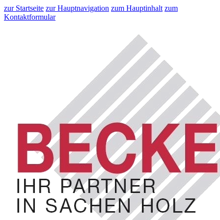
zur Startseite
zur Hauptnavigation
zum Hauptinhalt
zum
Kontaktformular