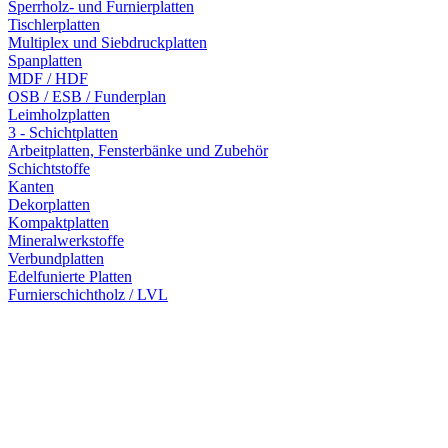
Sperrholz- und Furnierplatten
Tischlerplatten
Multiplex und Siebdruckplatten
Spanplatten
MDF / HDF
OSB / ESB / Funderplan
Leimholzplatten
3 - Schichtplatten
Arbeitplatten, Fensterbänke und Zubehör
Schichtstoffe
Kanten
Dekorplatten
Kompaktplatten
Mineralwerkstoffe
Verbundplatten
Edelfunierte Platten
Furnierschichtholz / LVL