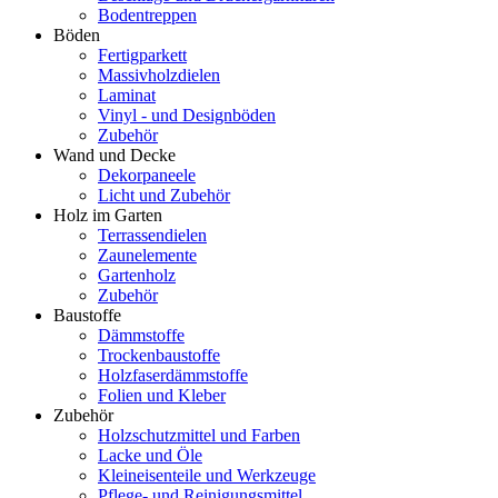
Bodentreppen
Böden
Fertigparkett
Massivholzdielen
Laminat
Vinyl - und Designböden
Zubehör
Wand und Decke
Dekorpaneele
Licht und Zubehör
Holz im Garten
Terrassendielen
Zaunelemente
Gartenholz
Zubehör
Baustoffe
Dämmstoffe
Trockenbaustoffe
Holzfaserdämmstoffe
Folien und Kleber
Zubehör
Holzschutzmittel und Farben
Lacke und Öle
Kleineisenteile und Werkzeuge
Pflege- und Reinigungsmittel