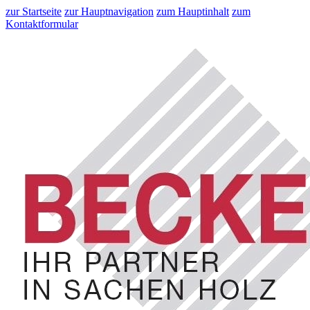
zur Startseite
zur Hauptnavigation
zum Hauptinhalt
zum
Kontaktformular