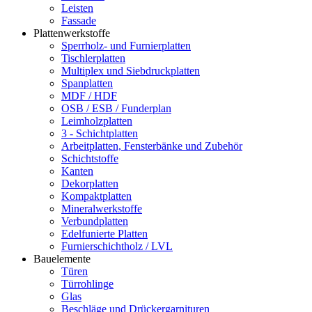
Leisten
Fassade
Plattenwerkstoffe
Sperrholz- und Furnierplatten
Tischlerplatten
Multiplex und Siebdruckplatten
Spanplatten
MDF / HDF
OSB / ESB / Funderplan
Leimholzplatten
3 - Schichtplatten
Arbeitplatten, Fensterbänke und Zubehör
Schichtstoffe
Kanten
Dekorplatten
Kompaktplatten
Mineralwerkstoffe
Verbundplatten
Edelfunierte Platten
Furnierschichtholz / LVL
Bauelemente
Türen
Türrohlinge
Glas
Beschläge und Drückergarnituren