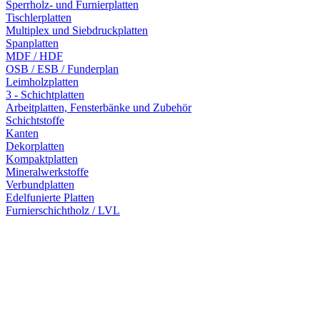
Sperrholz- und Furnierplatten
Tischlerplatten
Multiplex und Siebdruckplatten
Spanplatten
MDF / HDF
OSB / ESB / Funderplan
Leimholzplatten
3 - Schichtplatten
Arbeitplatten, Fensterbänke und Zubehör
Schichtstoffe
Kanten
Dekorplatten
Kompaktplatten
Mineralwerkstoffe
Verbundplatten
Edelfunierte Platten
Furnierschichtholz / LVL