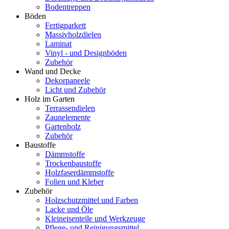
Bodentreppen
Böden
Fertigparkett
Massivholzdielen
Laminat
Vinyl - und Designböden
Zubehör
Wand und Decke
Dekorpaneele
Licht und Zubehör
Holz im Garten
Terrassendielen
Zaunelemente
Gartenholz
Zubehör
Baustoffe
Dämmstoffe
Trockenbaustoffe
Holzfaserdämmstoffe
Folien und Kleber
Zubehör
Holzschutzmittel und Farben
Lacke und Öle
Kleineisenteile und Werkzeuge
Pflege- und Reinigungsmittel