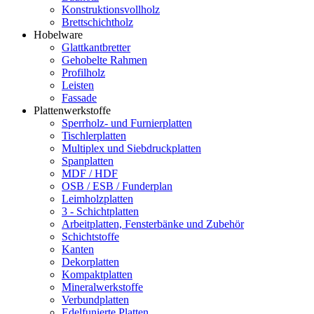
Konstruktionsvollholz
Brettschichtholz
Hobelware
Glattkantbretter
Gehobelte Rahmen
Profilholz
Leisten
Fassade
Plattenwerkstoffe
Sperrholz- und Furnierplatten
Tischlerplatten
Multiplex und Siebdruckplatten
Spanplatten
MDF / HDF
OSB / ESB / Funderplan
Leimholzplatten
3 - Schichtplatten
Arbeitplatten, Fensterbänke und Zubehör
Schichtstoffe
Kanten
Dekorplatten
Kompaktplatten
Mineralwerkstoffe
Verbundplatten
Edelfunierte Platten