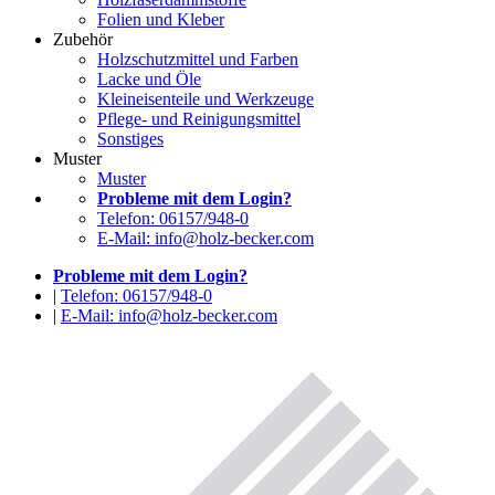
Folien und Kleber
Zubehör
Holzschutzmittel und Farben
Lacke und Öle
Kleineisenteile und Werkzeuge
Pflege- und Reinigungsmittel
Sonstiges
Muster
Muster
Probleme mit dem Login?
Telefon: 06157/948-0
E-Mail: info@holz-becker.com
Probleme mit dem Login?
|
Telefon: 06157/948-0
|
E-Mail: info@holz-becker.com