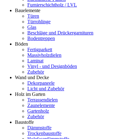
Furnierschichtholz / LVL
Bauelemente
Türen
Türrohlinge
Glas
Beschläge und Drückergarnituren
Bodentreppen
Böden
Fertigparkett
Massivholzdielen
Laminat
Vinyl - und Designböden
Zubehör
Wand und Decke
Dekorpaneele
Licht und Zubehör
Holz im Garten
Terrassendielen
Zaunelemente
Gartenholz
Zubehör
Baustoffe
Dämmstoffe
Trockenbaustoffe
Holzfaserdämmstoffe