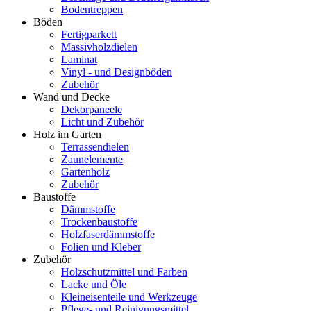
Bodentreppen
Böden
Fertigparkett
Massivholzdielen
Laminat
Vinyl - und Designböden
Zubehör
Wand und Decke
Dekorpaneele
Licht und Zubehör
Holz im Garten
Terrassendielen
Zaunelemente
Gartenholz
Zubehör
Baustoffe
Dämmstoffe
Trockenbaustoffe
Holzfaserdämmstoffe
Folien und Kleber
Zubehör
Holzschutzmittel und Farben
Lacke und Öle
Kleineisenteile und Werkzeuge
Pflege- und Reinigungsmittel