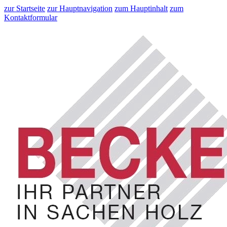
zur Startseite
zur Hauptnavigation
zum Hauptinhalt
zum
Kontaktformular