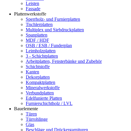
Leisten
Fassade
Plattenwerkstoffe
Sperrholz- und Furnierplatten
Tischlerplatten
Multiplex und Siebdruckplatten
Spanplatten
MDF / HDF
OSB / ESB / Funderplan
Leimholzplatten
3 - Schichtplatten
Arbeitplatten, Fensterbänke und Zubehör
Schichtstoffe
Kanten
Dekorplatten
Kompaktplatten
Mineralwerkstoffe
Verbundplatten
Edelfunierte Platten
Furnierschichtholz / LVL
Bauelemente
Türen
Türrohlinge
Glas
Beschläge und Drückergarnituren