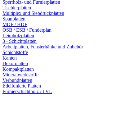
Sperrholz- und Furnierplatten
Tischlerplatten
Multiplex und Siebdruckplatten
Spanplatten
MDF / HDF
OSB / ESB / Funderplan
Leimholzplatten
3 - Schichtplatten
Arbeitplatten, Fensterbänke und Zubehör
Schichtstoffe
Kanten
Dekorplatten
Kompaktplatten
Mineralwerkstoffe
Verbundplatten
Edelfunierte Platten
Furnierschichtholz / LVL