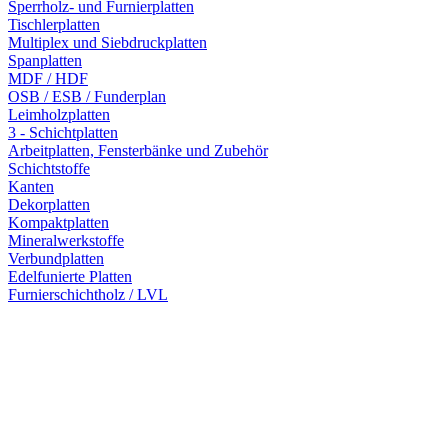
Sperrholz- und Furnierplatten
Tischlerplatten
Multiplex und Siebdruckplatten
Spanplatten
MDF / HDF
OSB / ESB / Funderplan
Leimholzplatten
3 - Schichtplatten
Arbeitplatten, Fensterbänke und Zubehör
Schichtstoffe
Kanten
Dekorplatten
Kompaktplatten
Mineralwerkstoffe
Verbundplatten
Edelfunierte Platten
Furnierschichtholz / LVL