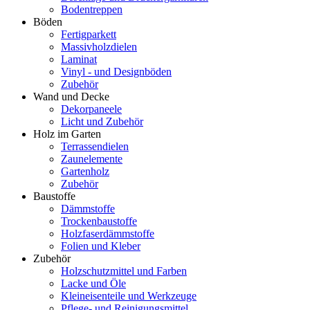
Bodentreppen
Böden
Fertigparkett
Massivholzdielen
Laminat
Vinyl - und Designböden
Zubehör
Wand und Decke
Dekorpaneele
Licht und Zubehör
Holz im Garten
Terrassendielen
Zaunelemente
Gartenholz
Zubehör
Baustoffe
Dämmstoffe
Trockenbaustoffe
Holzfaserdämmstoffe
Folien und Kleber
Zubehör
Holzschutzmittel und Farben
Lacke und Öle
Kleineisenteile und Werkzeuge
Pflege- und Reinigungsmittel