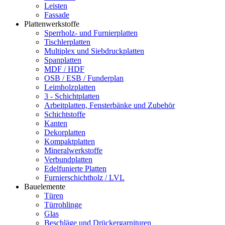
Leisten
Fassade
Plattenwerkstoffe
Sperrholz- und Furnierplatten
Tischlerplatten
Multiplex und Siebdruckplatten
Spanplatten
MDF / HDF
OSB / ESB / Funderplan
Leimholzplatten
3 - Schichtplatten
Arbeitplatten, Fensterbänke und Zubehör
Schichtstoffe
Kanten
Dekorplatten
Kompaktplatten
Mineralwerkstoffe
Verbundplatten
Edelfunierte Platten
Furnierschichtholz / LVL
Bauelemente
Türen
Türrohlinge
Glas
Beschläge und Drückergarnituren