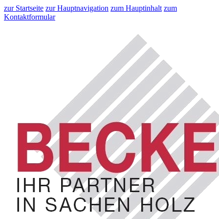
zur Startseite
zur Hauptnavigation
zum Hauptinhalt
zum
Kontaktformular