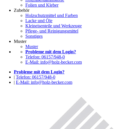
Folien und Kleber
Zubehör
Holzschutzmittel und Farben
Lacke und Öle
Kleineisenteile und Werkzeuge
Pflege- und Reinigungsmittel
Sonstiges
Muster
Muster
Probleme mit dem Login?
Telefon: 06157/948-0
E-Mail: info@holz-becker.com
Probleme mit dem Login?
|
Telefon: 06157/948-0
|
E-Mail: info@holz-becker.com