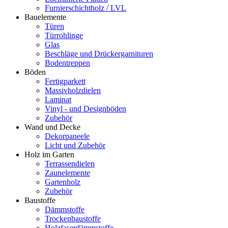
Furnierschichtholz / LVL
Bauelemente
Türen
Türrohlinge
Glas
Beschläge und Drückergarnituren
Bodentreppen
Böden
Fertigparkett
Massivholzdielen
Laminat
Vinyl - und Designböden
Zubehör
Wand und Decke
Dekorpaneele
Licht und Zubehör
Holz im Garten
Terrassendielen
Zaunelemente
Gartenholz
Zubehör
Baustoffe
Dämmstoffe
Trockenbaustoffe
Holzfaserdämmstoffe