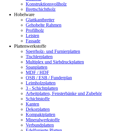
Konstruktionsvollholz
Brettschichtholz
Hobelware
Glattkantbretter
Gehobelte Rahmen
Profilholz
Leisten
Fassade
Plattenwerkstoffe
Sperrholz- und Furnierplatten
Tischlerplatten
Multiplex und Siebdruckplatten
Spanplatten
MDF / HDF
OSB / ESB / Funderplan
Leimholzplatten
3 - Schichtplatten
Arbeitplatten, Fensterbänke und Zubehör
Schichtstoffe
Kanten
Dekorplatten
Kompaktplatten
Mineralwerkstoffe
Verbundplatten
Edelfunierte Platten