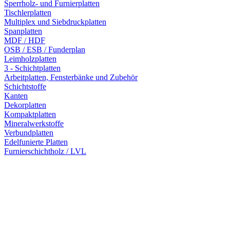
Sperrholz- und Furnierplatten
Tischlerplatten
Multiplex und Siebdruckplatten
Spanplatten
MDF / HDF
OSB / ESB / Funderplan
Leimholzplatten
3 - Schichtplatten
Arbeitplatten, Fensterbänke und Zubehör
Schichtstoffe
Kanten
Dekorplatten
Kompaktplatten
Mineralwerkstoffe
Verbundplatten
Edelfunierte Platten
Furnierschichtholz / LVL