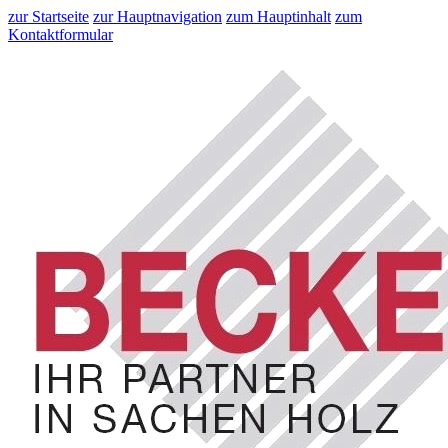
zur Startseite
zur Hauptnavigation
zum Hauptinhalt
zum
Kontaktformular