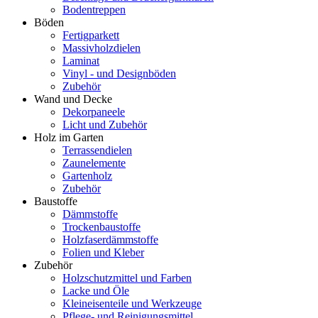
Bodentreppen
Böden
Fertigparkett
Massivholzdielen
Laminat
Vinyl - und Designböden
Zubehör
Wand und Decke
Dekorpaneele
Licht und Zubehör
Holz im Garten
Terrassendielen
Zaunelemente
Gartenholz
Zubehör
Baustoffe
Dämmstoffe
Trockenbaustoffe
Holzfaserdämmstoffe
Folien und Kleber
Zubehör
Holzschutzmittel und Farben
Lacke und Öle
Kleineisenteile und Werkzeuge
Pflege- und Reinigungsmittel