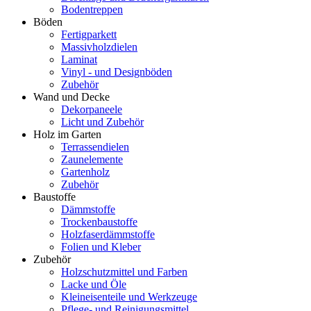
Bodentreppen
Böden
Fertigparkett
Massivholzdielen
Laminat
Vinyl - und Designböden
Zubehör
Wand und Decke
Dekorpaneele
Licht und Zubehör
Holz im Garten
Terrassendielen
Zaunelemente
Gartenholz
Zubehör
Baustoffe
Dämmstoffe
Trockenbaustoffe
Holzfaserdämmstoffe
Folien und Kleber
Zubehör
Holzschutzmittel und Farben
Lacke und Öle
Kleineisenteile und Werkzeuge
Pflege- und Reinigungsmittel