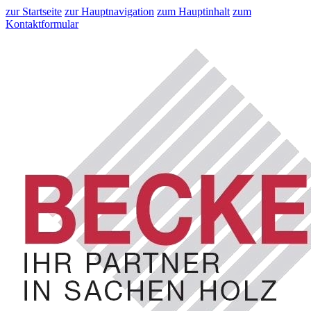
zur Startseite
zur Hauptnavigation
zum Hauptinhalt
zum
Kontaktformular