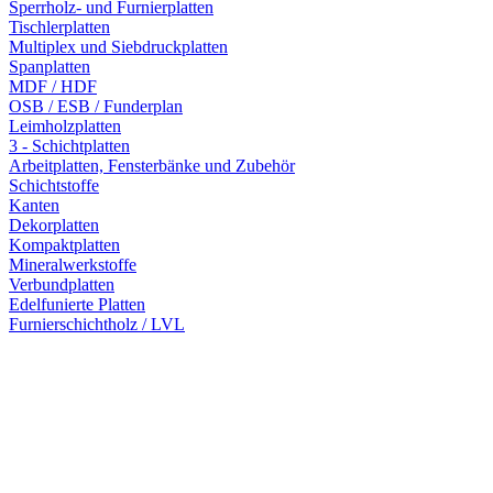
Sperrholz- und Furnierplatten
Tischlerplatten
Multiplex und Siebdruckplatten
Spanplatten
MDF / HDF
OSB / ESB / Funderplan
Leimholzplatten
3 - Schichtplatten
Arbeitplatten, Fensterbänke und Zubehör
Schichtstoffe
Kanten
Dekorplatten
Kompaktplatten
Mineralwerkstoffe
Verbundplatten
Edelfunierte Platten
Furnierschichtholz / LVL