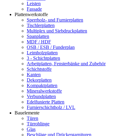
Leisten
Fassade
Plattenwerkstoffe
Sperrholz- und Furnierplatten
Tischlerplatten
Multiplex und Siebdruckplatten
Spanplatten
MDF / HDF
OSB / ESB / Funderplan
Leimholzplatten
3 - Schichtplatten
Arbeitplatten, Fensterbänke und Zubehör
Schichtstoffe
Kanten
Dekorplatten
Kompaktplatten
Mineralwerkstoffe
Verbundplatten
Edelfunierte Platten
Furnierschichtholz / LVL
Bauelemente
Türen
Türrohlinge
Glas
Beschläge und Drückergarnituren