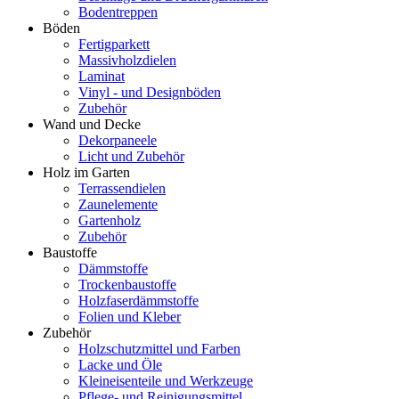
Bodentreppen
Böden
Fertigparkett
Massivholzdielen
Laminat
Vinyl - und Designböden
Zubehör
Wand und Decke
Dekorpaneele
Licht und Zubehör
Holz im Garten
Terrassendielen
Zaunelemente
Gartenholz
Zubehör
Baustoffe
Dämmstoffe
Trockenbaustoffe
Holzfaserdämmstoffe
Folien und Kleber
Zubehör
Holzschutzmittel und Farben
Lacke und Öle
Kleineisenteile und Werkzeuge
Pflege- und Reinigungsmittel