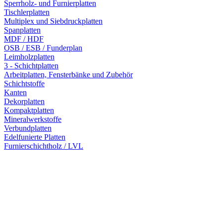
Sperrholz- und Furnierplatten
Tischlerplatten
Multiplex und Siebdruckplatten
Spanplatten
MDF / HDF
OSB / ESB / Funderplan
Leimholzplatten
3 - Schichtplatten
Arbeitplatten, Fensterbänke und Zubehör
Schichtstoffe
Kanten
Dekorplatten
Kompaktplatten
Mineralwerkstoffe
Verbundplatten
Edelfunierte Platten
Furnierschichtholz / LVL