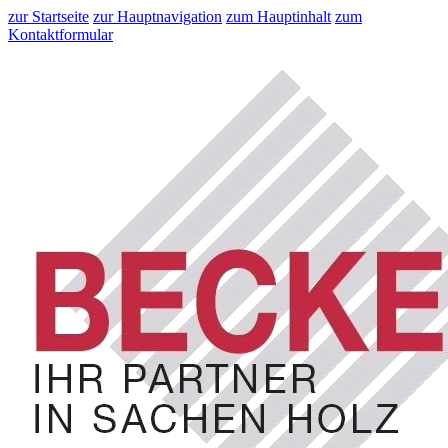
zur Startseite
zur Hauptnavigation
zum Hauptinhalt
zum
Kontaktformular