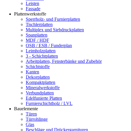
Leisten
Fassade
Plattenwerkstoffe
Sperrholz- und Furnierplatten
Tischlerplatten
Multiplex und Siebdruckplatten
Spanplatten
MDF / HDF
OSB / ESB / Funderplan
Leimholzplatten
3 - Schichtplatten
Arbeitplatten, Fensterbänke und Zubehör
Schichtstoffe
Kanten
Dekorplatten
Kompaktplatten
Mineralwerkstoffe
Verbundplatten
Edelfunierte Platten
Furnierschichtholz / LVL
Bauelemente
Türen
Türrohlinge
Glas
Beschläge und Drückergarnituren