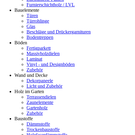
Furnierschichtholz / LVL
Bauelemente
Türen
Türrohlinge
Glas
Beschläge und Drückergarnituren
Bodentreppen
Böden
Fertigparkett
Massivholzdielen
Laminat
Vinyl - und Designböden
Zubehör
Wand und Decke
Dekorpaneele
Licht und Zubehör
Holz im Garten
Terrassendielen
Zaunelemente
Gartenholz
Zubehör
Baustoffe
Dämmstoffe
Trockenbaustoffe
Holzfaserdämmstoffe