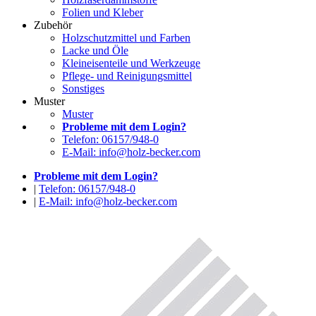
Folien und Kleber
Zubehör
Holzschutzmittel und Farben
Lacke und Öle
Kleineisenteile und Werkzeuge
Pflege- und Reinigungsmittel
Sonstiges
Muster
Muster
Probleme mit dem Login?
Telefon: 06157/948-0
E-Mail: info@holz-becker.com
Probleme mit dem Login?
|
Telefon: 06157/948-0
|
E-Mail: info@holz-becker.com