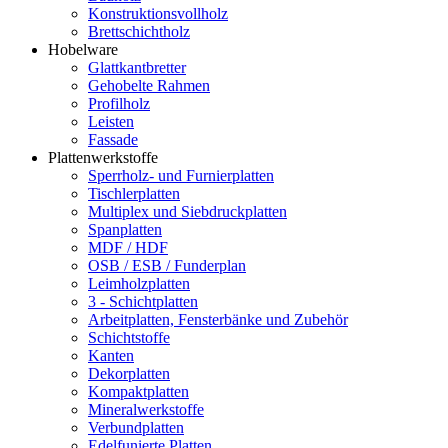
Konstruktionsvollholz
Brettschichtholz
Hobelware
Glattkantbretter
Gehobelte Rahmen
Profilholz
Leisten
Fassade
Plattenwerkstoffe
Sperrholz- und Furnierplatten
Tischlerplatten
Multiplex und Siebdruckplatten
Spanplatten
MDF / HDF
OSB / ESB / Funderplan
Leimholzplatten
3 - Schichtplatten
Arbeitplatten, Fensterbänke und Zubehör
Schichtstoffe
Kanten
Dekorplatten
Kompaktplatten
Mineralwerkstoffe
Verbundplatten
Edelfunierte Platten