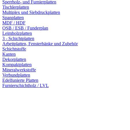
Sperrholz- und Furnierplatten
Tischlerplatten
Multiplex und Siebdruckplatten
Spanplatten
MDF / HDF
OSB / ESB / Funderplan
Leimholzplatten
3 - Schichtplatten
Arbeitplatten, Fensterbänke und Zubehör
Schichtstoffe
Kanten
Dekorplatten
Kompaktplatten
Mineralwerkstoffe
Verbundplatten
Edelfunierte Platten
Furnierschichtholz / LVL