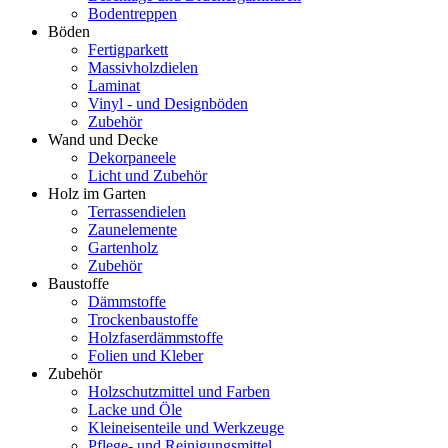
Bodentreppen
Böden
Fertigparkett
Massivholzdielen
Laminat
Vinyl - und Designböden
Zubehör
Wand und Decke
Dekorpaneele
Licht und Zubehör
Holz im Garten
Terrassendielen
Zaunelemente
Gartenholz
Zubehör
Baustoffe
Dämmstoffe
Trockenbaustoffe
Holzfaserdämmstoffe
Folien und Kleber
Zubehör
Holzschutzmittel und Farben
Lacke und Öle
Kleineisenteile und Werkzeuge
Pflege- und Reinigungsmittel