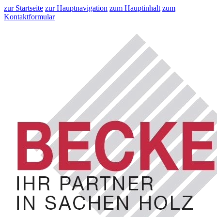
zur Startseite
zur Hauptnavigation
zum Hauptinhalt
zum
Kontaktformular