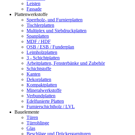
Leisten
Fassade
Plattenwerkstoffe
Sperrholz- und Furnierplatten
Tischlerplatten
Multiplex und Siebdruckplatten
Spanplatten
MDF / HDF
OSB / ESB / Funderplan
Leimholzplatten
3 - Schichtplatten
Arbeitplatten, Fensterbänke und Zubehör
Schichtstoffe
Kanten
Dekorplatten
Kompaktplatten
Mineralwerkstoffe
Verbundplatten
Edelfunierte Platten
Furnierschichtholz / LVL
Bauelemente
Türen
Türrohlinge
Glas
Beschläge und Drückergarnituren