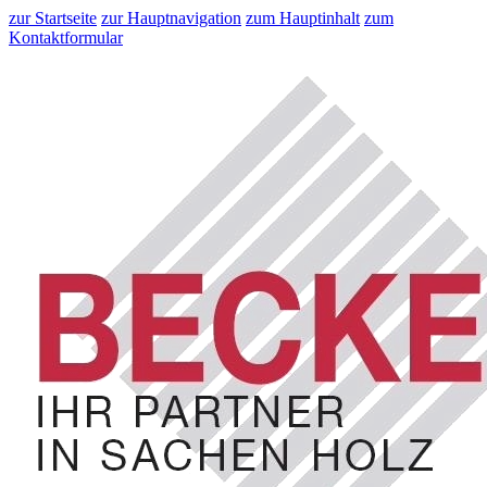
zur Startseite
zur Hauptnavigation
zum Hauptinhalt
zum
Kontaktformular