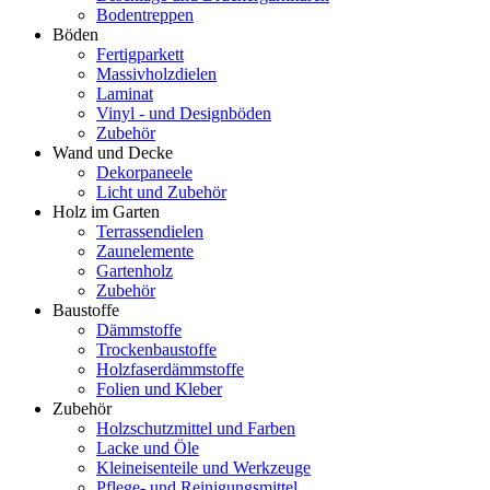
Bodentreppen
Böden
Fertigparkett
Massivholzdielen
Laminat
Vinyl - und Designböden
Zubehör
Wand und Decke
Dekorpaneele
Licht und Zubehör
Holz im Garten
Terrassendielen
Zaunelemente
Gartenholz
Zubehör
Baustoffe
Dämmstoffe
Trockenbaustoffe
Holzfaserdämmstoffe
Folien und Kleber
Zubehör
Holzschutzmittel und Farben
Lacke und Öle
Kleineisenteile und Werkzeuge
Pflege- und Reinigungsmittel