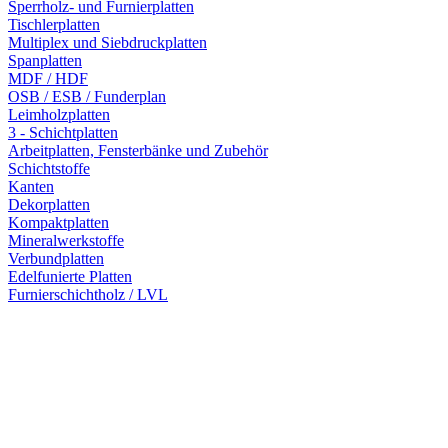
Sperrholz- und Furnierplatten
Tischlerplatten
Multiplex und Siebdruckplatten
Spanplatten
MDF / HDF
OSB / ESB / Funderplan
Leimholzplatten
3 - Schichtplatten
Arbeitplatten, Fensterbänke und Zubehör
Schichtstoffe
Kanten
Dekorplatten
Kompaktplatten
Mineralwerkstoffe
Verbundplatten
Edelfunierte Platten
Furnierschichtholz / LVL