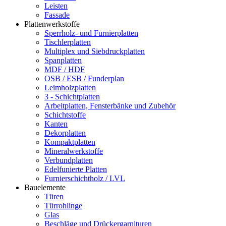
Leisten
Fassade
Plattenwerkstoffe
Sperrholz- und Furnierplatten
Tischlerplatten
Multiplex und Siebdruckplatten
Spanplatten
MDF / HDF
OSB / ESB / Funderplan
Leimholzplatten
3 - Schichtplatten
Arbeitplatten, Fensterbänke und Zubehör
Schichtstoffe
Kanten
Dekorplatten
Kompaktplatten
Mineralwerkstoffe
Verbundplatten
Edelfunierte Platten
Furnierschichtholz / LVL
Bauelemente
Türen
Türrohlinge
Glas
Beschläge und Drückergarnituren