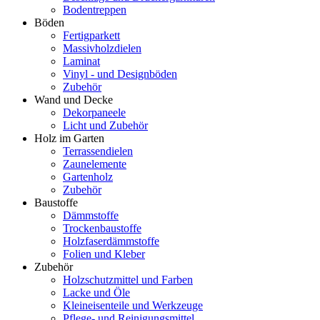
Bodentreppen
Böden
Fertigparkett
Massivholzdielen
Laminat
Vinyl - und Designböden
Zubehör
Wand und Decke
Dekorpaneele
Licht und Zubehör
Holz im Garten
Terrassendielen
Zaunelemente
Gartenholz
Zubehör
Baustoffe
Dämmstoffe
Trockenbaustoffe
Holzfaserdämmstoffe
Folien und Kleber
Zubehör
Holzschutzmittel und Farben
Lacke und Öle
Kleineisenteile und Werkzeuge
Pflege- und Reinigungsmittel