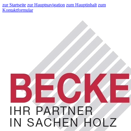
zur Startseite
zur Hauptnavigation
zum Hauptinhalt
zum
Kontaktformular