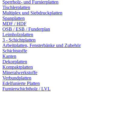
Sperrholz- und Furnierplatten
Tischlerplatten
Multiplex und Siebdruckplatten
Spanplatten
MDF / HDF
OSB / ESB / Funderplan
Leimholzplatten
3 - Schichtplatten
Arbeitplatten, Fensterbänke und Zubehör
Schichtstoffe
Kanten
Dekorplatten
Kompaktplatten
Mineralwerkstoffe
Verbundplatten
Edelfunierte Platten
Furnierschichtholz / LVL