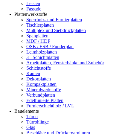
Leisten
Fassade
Plattenwerkstoffe
Sperrholz- und Furnierplatten
Tischlerplatten
Multiplex und Siebdruckplatten
Spanplatten
MDF / HDF
OSB / ESB / Funderplan
Leimholzplatten
3 - Schichtplatten
Arbeitplatten, Fensterbänke und Zubehör
Schichtstoffe
Kanten
Dekorplatten
Kompaktplatten
Mineralwerkstoffe
Verbundplatten
Edelfunierte Platten
Furnierschichtholz / LVL
Bauelemente
Türen
Türrohlinge
Glas
Beschläge und Drückergarnituren