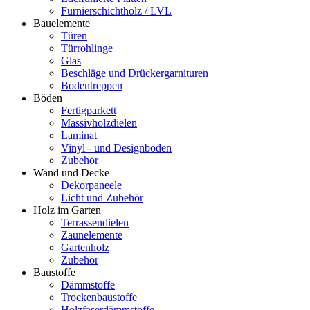
Furnierschichtholz / LVL
Bauelemente
Türen
Türrohlinge
Glas
Beschläge und Drückergarnituren
Bodentreppen
Böden
Fertigparkett
Massivholzdielen
Laminat
Vinyl - und Designböden
Zubehör
Wand und Decke
Dekorpaneele
Licht und Zubehör
Holz im Garten
Terrassendielen
Zaunelemente
Gartenholz
Zubehör
Baustoffe
Dämmstoffe
Trockenbaustoffe
Holzfaserdämmstoffe