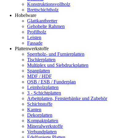
Konstruktionsvollholz
Brettschichtholz
Hobelware
Glattkantbretter
Gehobelte Rahmen
Profilholz
Leisten
Fassade
Plattenwerkstoffe
Sperrholz- und Furnierplatten
Tischlerplatten
Multiplex und Siebdruckplatten
Spanplatten
MDF / HDF
OSB / ESB / Funderplan
Leimholzplatten
3 - Schichtplatten
Arbeitplatten, Fensterbänke und Zubehör
Schichtstoffe
Kanten
Dekorplatten
Kompaktplatten
Mineralwerkstoffe
Verbundplatten
Edelfunierte Platten