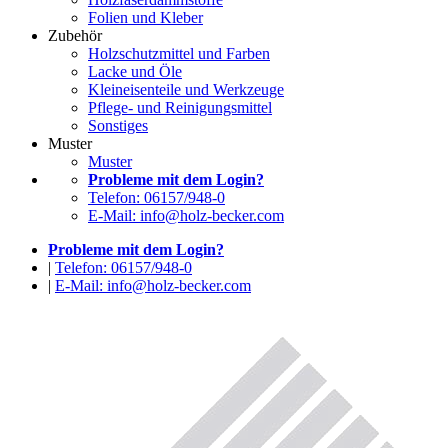
Folien und Kleber
Zubehör
Holzschutzmittel und Farben
Lacke und Öle
Kleineisenteile und Werkzeuge
Pflege- und Reinigungsmittel
Sonstiges
Muster
Muster
Probleme mit dem Login?
Telefon: 06157/948-0
E-Mail: info@holz-becker.com
Probleme mit dem Login?
|
Telefon: 06157/948-0
|
E-Mail: info@holz-becker.com