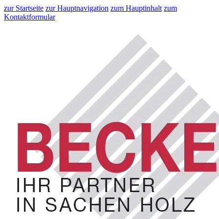
zur Startseite
zur Hauptnavigation
zum Hauptinhalt
zum
Kontaktformular