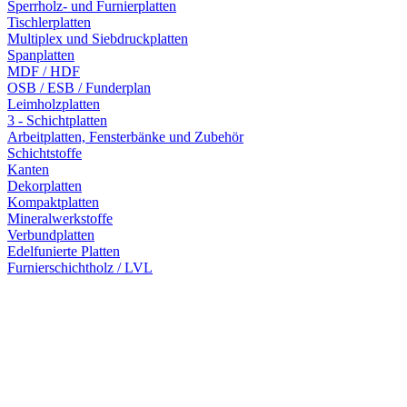
Sperrholz- und Furnierplatten
Tischlerplatten
Multiplex und Siebdruckplatten
Spanplatten
MDF / HDF
OSB / ESB / Funderplan
Leimholzplatten
3 - Schichtplatten
Arbeitplatten, Fensterbänke und Zubehör
Schichtstoffe
Kanten
Dekorplatten
Kompaktplatten
Mineralwerkstoffe
Verbundplatten
Edelfunierte Platten
Furnierschichtholz / LVL