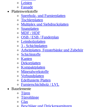
Leisten
Fassade
Plattenwerkstoffe
Sperrholz- und Furnierplatten
Tischlerplatten
Multiplex und Siebdruckplatten
Spanplatten
MDF / HDF
OSB / ESB / Funderplan
Leimholzplatten
3 - Schichtplatten
Arbeitplatten, Fensterbänke und Zubehör
Schichtstoffe
Kanten
Dekorplatten
Kompaktplatten
Mineralwerkstoffe
Verbundplatten
Edelfunierte Platten
Furnierschichtholz / LVL
Bauelemente
Türen
Türrohlinge
Glas
Beschläge und Drückergarnituren