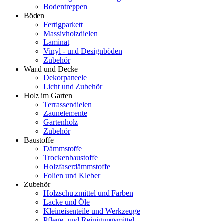
Bodentreppen
Böden
Fertigparkett
Massivholzdielen
Laminat
Vinyl - und Designböden
Zubehör
Wand und Decke
Dekorpaneele
Licht und Zubehör
Holz im Garten
Terrassendielen
Zaunelemente
Gartenholz
Zubehör
Baustoffe
Dämmstoffe
Trockenbaustoffe
Holzfaserdämmstoffe
Folien und Kleber
Zubehör
Holzschutzmittel und Farben
Lacke und Öle
Kleineisenteile und Werkzeuge
Pflege- und Reinigungsmittel