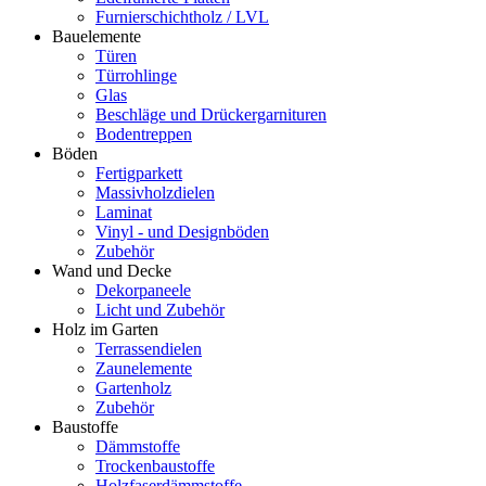
Furnierschichtholz / LVL
Bauelemente
Türen
Türrohlinge
Glas
Beschläge und Drückergarnituren
Bodentreppen
Böden
Fertigparkett
Massivholzdielen
Laminat
Vinyl - und Designböden
Zubehör
Wand und Decke
Dekorpaneele
Licht und Zubehör
Holz im Garten
Terrassendielen
Zaunelemente
Gartenholz
Zubehör
Baustoffe
Dämmstoffe
Trockenbaustoffe
Holzfaserdämmstoffe