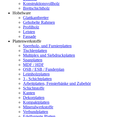
Konstruktionsvollholz
Brettschichtholz
Hobelware
Glattkantbretter
Gehobelte Rahmen
Profilholz
Leisten
Fassade
Plattenwerkstoffe
Sperrholz- und Furnierplatten
Tischlerplatten
Multiplex und Siebdruckplatten
Spanplatten
MDF / HDF
OSB / ESB / Funderplan
Leimholzplatten
3 - Schichtplatten
Arbeitplatten, Fensterbänke und Zubehör
Schichtstoffe
Kanten
Dekorplatten
Kompaktplatten
Mineralwerkstoffe
Verbundplatten
Edelfunierte Platten