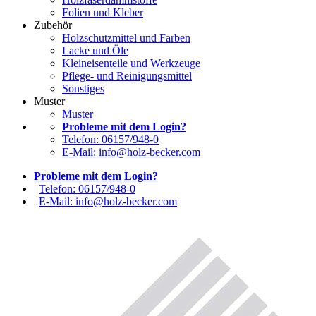
Folien und Kleber
Zubehör
Holzschutzmittel und Farben
Lacke und Öle
Kleineisenteile und Werkzeuge
Pflege- und Reinigungsmittel
Sonstiges
Muster
Muster
Probleme mit dem Login?
Telefon: 06157/948-0
E-Mail: info@holz-becker.com
Probleme mit dem Login?
|
Telefon: 06157/948-0
|
E-Mail: info@holz-becker.com