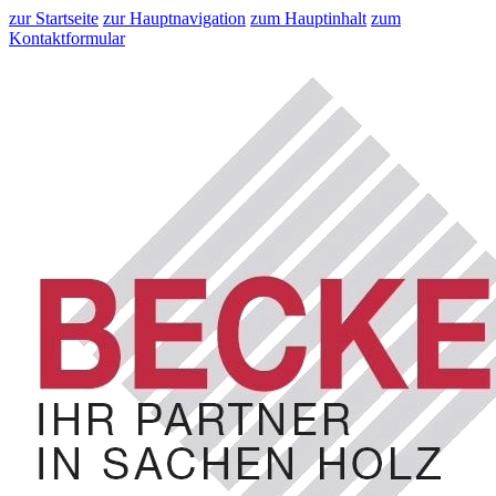
zur Startseite
zur Hauptnavigation
zum Hauptinhalt
zum
Kontaktformular