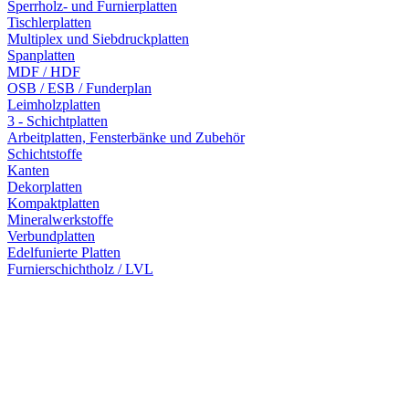
Sperrholz- und Furnierplatten
Tischlerplatten
Multiplex und Siebdruckplatten
Spanplatten
MDF / HDF
OSB / ESB / Funderplan
Leimholzplatten
3 - Schichtplatten
Arbeitplatten, Fensterbänke und Zubehör
Schichtstoffe
Kanten
Dekorplatten
Kompaktplatten
Mineralwerkstoffe
Verbundplatten
Edelfunierte Platten
Furnierschichtholz / LVL