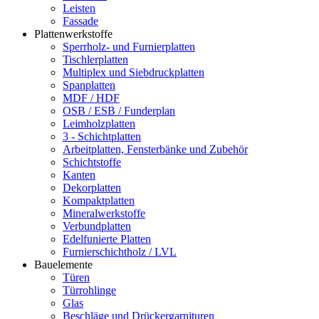
Leisten
Fassade
Plattenwerkstoffe
Sperrholz- und Furnierplatten
Tischlerplatten
Multiplex und Siebdruckplatten
Spanplatten
MDF / HDF
OSB / ESB / Funderplan
Leimholzplatten
3 - Schichtplatten
Arbeitplatten, Fensterbänke und Zubehör
Schichtstoffe
Kanten
Dekorplatten
Kompaktplatten
Mineralwerkstoffe
Verbundplatten
Edelfunierte Platten
Furnierschichtholz / LVL
Bauelemente
Türen
Türrohlinge
Glas
Beschläge und Drückergarnituren