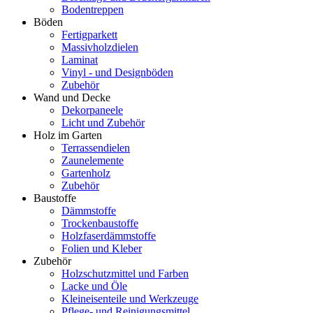
Bodentreppen
Böden
Fertigparkett
Massivholzdielen
Laminat
Vinyl - und Designböden
Zubehör
Wand und Decke
Dekorpaneele
Licht und Zubehör
Holz im Garten
Terrassendielen
Zaunelemente
Gartenholz
Zubehör
Baustoffe
Dämmstoffe
Trockenbaustoffe
Holzfaserdämmstoffe
Folien und Kleber
Zubehör
Holzschutzmittel und Farben
Lacke und Öle
Kleineisenteile und Werkzeuge
Pflege- und Reinigungsmittel