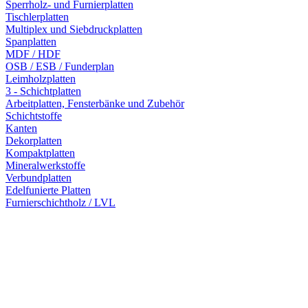
Sperrholz- und Furnierplatten
Tischlerplatten
Multiplex und Siebdruckplatten
Spanplatten
MDF / HDF
OSB / ESB / Funderplan
Leimholzplatten
3 - Schichtplatten
Arbeitplatten, Fensterbänke und Zubehör
Schichtstoffe
Kanten
Dekorplatten
Kompaktplatten
Mineralwerkstoffe
Verbundplatten
Edelfunierte Platten
Furnierschichtholz / LVL