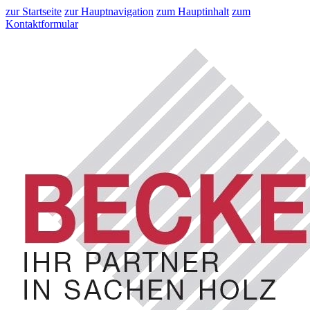
zur Startseite
zur Hauptnavigation
zum Hauptinhalt
zum
Kontaktformular