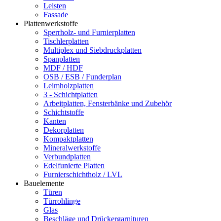
Leisten
Fassade
Plattenwerkstoffe
Sperrholz- und Furnierplatten
Tischlerplatten
Multiplex und Siebdruckplatten
Spanplatten
MDF / HDF
OSB / ESB / Funderplan
Leimholzplatten
3 - Schichtplatten
Arbeitplatten, Fensterbänke und Zubehör
Schichtstoffe
Kanten
Dekorplatten
Kompaktplatten
Mineralwerkstoffe
Verbundplatten
Edelfunierte Platten
Furnierschichtholz / LVL
Bauelemente
Türen
Türrohlinge
Glas
Beschläge und Drückergarnituren