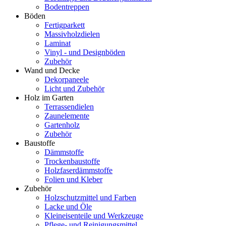
Bodentreppen
Böden
Fertigparkett
Massivholzdielen
Laminat
Vinyl - und Designböden
Zubehör
Wand und Decke
Dekorpaneele
Licht und Zubehör
Holz im Garten
Terrassendielen
Zaunelemente
Gartenholz
Zubehör
Baustoffe
Dämmstoffe
Trockenbaustoffe
Holzfaserdämmstoffe
Folien und Kleber
Zubehör
Holzschutzmittel und Farben
Lacke und Öle
Kleineisenteile und Werkzeuge
Pflege- und Reinigungsmittel