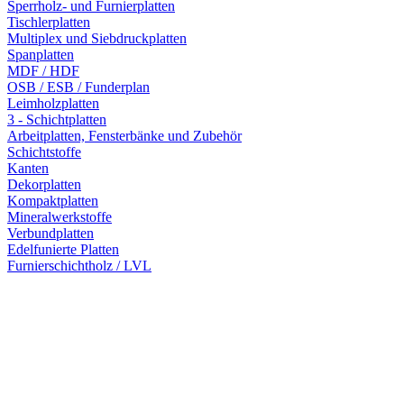
Sperrholz- und Furnierplatten
Tischlerplatten
Multiplex und Siebdruckplatten
Spanplatten
MDF / HDF
OSB / ESB / Funderplan
Leimholzplatten
3 - Schichtplatten
Arbeitplatten, Fensterbänke und Zubehör
Schichtstoffe
Kanten
Dekorplatten
Kompaktplatten
Mineralwerkstoffe
Verbundplatten
Edelfunierte Platten
Furnierschichtholz / LVL