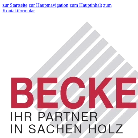
zur Startseite
zur Hauptnavigation
zum Hauptinhalt
zum
Kontaktformular