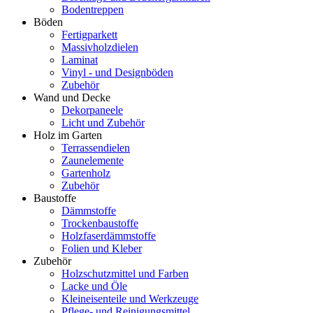
Bodentreppen
Böden
Fertigparkett
Massivholzdielen
Laminat
Vinyl - und Designböden
Zubehör
Wand und Decke
Dekorpaneele
Licht und Zubehör
Holz im Garten
Terrassendielen
Zaunelemente
Gartenholz
Zubehör
Baustoffe
Dämmstoffe
Trockenbaustoffe
Holzfaserdämmstoffe
Folien und Kleber
Zubehör
Holzschutzmittel und Farben
Lacke und Öle
Kleineisenteile und Werkzeuge
Pflege- und Reinigungsmittel