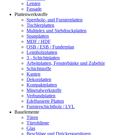
Leisten
Fassade
Plattenwerkstoffe
Sperrholz- und Furnierplatten
Tischlerplatten
Multiplex und Siebdruckplatten
Spanplatten
MDF / HDF
OSB / ESB / Funderplan
Leimholzplatten
3 - Schichtplatten
Arbeitplatten, Fensterbänke und Zubehör
Schichtstoffe
Kanten
Dekorplatten
Kompaktplatten
Mineralwerkstoffe
Verbundplatten
Edelfunierte Platten
Furnierschichtholz / LVL
Bauelemente
Türen
Türrohlinge
Glas
Beschläge und Drückergarnituren