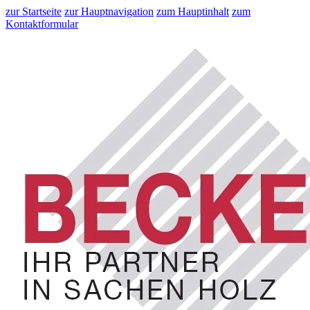
zur Startseite
zur Hauptnavigation
zum Hauptinhalt
zum
Kontaktformular