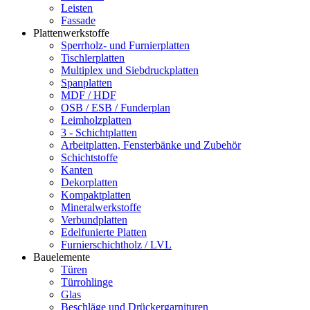
Leisten
Fassade
Plattenwerkstoffe
Sperrholz- und Furnierplatten
Tischlerplatten
Multiplex und Siebdruckplatten
Spanplatten
MDF / HDF
OSB / ESB / Funderplan
Leimholzplatten
3 - Schichtplatten
Arbeitplatten, Fensterbänke und Zubehör
Schichtstoffe
Kanten
Dekorplatten
Kompaktplatten
Mineralwerkstoffe
Verbundplatten
Edelfunierte Platten
Furnierschichtholz / LVL
Bauelemente
Türen
Türrohlinge
Glas
Beschläge und Drückergarnituren