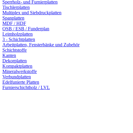
Sperrholz- und Furnierplatten
Tischlerplatten
Multiplex und Siebdruckplatten
Spanplatten
MDF / HDF
OSB / ESB / Funderplan
Leimholzplatten
3 - Schichtplatten
Arbeitplatten, Fensterbänke und Zubehör
Schichtstoffe
Kanten
Dekorplatten
Kompaktplatten
Mineralwerkstoffe
Verbundplatten
Edelfunierte Platten
Furnierschichtholz / LVL