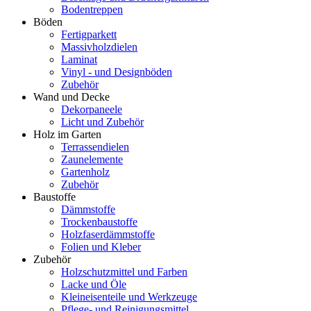
Bodentreppen
Böden
Fertigparkett
Massivholzdielen
Laminat
Vinyl - und Designböden
Zubehör
Wand und Decke
Dekorpaneele
Licht und Zubehör
Holz im Garten
Terrassendielen
Zaunelemente
Gartenholz
Zubehör
Baustoffe
Dämmstoffe
Trockenbaustoffe
Holzfaserdämmstoffe
Folien und Kleber
Zubehör
Holzschutzmittel und Farben
Lacke und Öle
Kleineisenteile und Werkzeuge
Pflege- und Reinigungsmittel