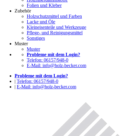
Folien und Kleber
Zubehör
Holzschutzmittel und Farben
Lacke und Öle
Kleineisenteile und Werkzeuge
Pflege- und Reinigungsmittel
Sonstiges
Muster
Muster
Probleme mit dem Login?
Telefon: 06157/948-0
E-Mail: info@holz-becker.com
Probleme mit dem Login?
|
Telefon: 06157/948-0
|
E-Mail: info@holz-becker.com