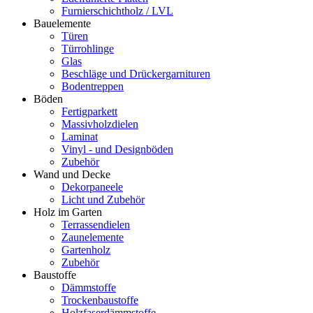
Furnierschichtholz / LVL
Bauelemente
Türen
Türrohlinge
Glas
Beschläge und Drückergarnituren
Bodentreppen
Böden
Fertigparkett
Massivholzdielen
Laminat
Vinyl - und Designböden
Zubehör
Wand und Decke
Dekorpaneele
Licht und Zubehör
Holz im Garten
Terrassendielen
Zaunelemente
Gartenholz
Zubehör
Baustoffe
Dämmstoffe
Trockenbaustoffe
Holzfaserdämmstoffe