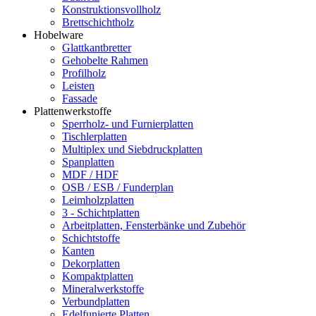
Konstruktionsvollholz
Brettschichtholz
Hobelware
Glattkantbretter
Gehobelte Rahmen
Profilholz
Leisten
Fassade
Plattenwerkstoffe
Sperrholz- und Furnierplatten
Tischlerplatten
Multiplex und Siebdruckplatten
Spanplatten
MDF / HDF
OSB / ESB / Funderplan
Leimholzplatten
3 - Schichtplatten
Arbeitplatten, Fensterbänke und Zubehör
Schichtstoffe
Kanten
Dekorplatten
Kompaktplatten
Mineralwerkstoffe
Verbundplatten
Edelfunierte Platten