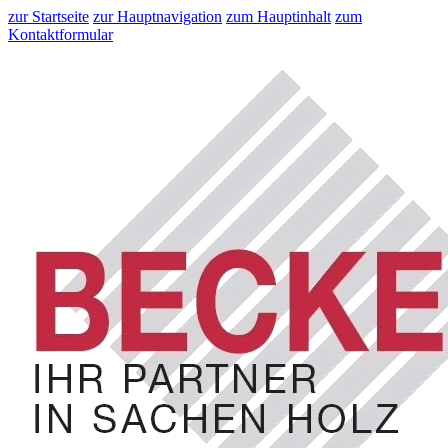
zur Startseite
zur Hauptnavigation
zum Hauptinhalt
zum
Kontaktformular