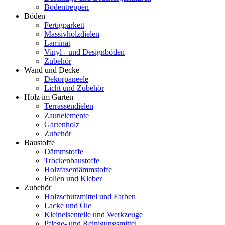
Bodentreppen
Böden
Fertigparkett
Massivholzdielen
Laminat
Vinyl - und Designböden
Zubehör
Wand und Decke
Dekorpaneele
Licht und Zubehör
Holz im Garten
Terrassendielen
Zaunelemente
Gartenholz
Zubehör
Baustoffe
Dämmstoffe
Trockenbaustoffe
Holzfaserdämmstoffe
Folien und Kleber
Zubehör
Holzschutzmittel und Farben
Lacke und Öle
Kleineisenteile und Werkzeuge
Pflege- und Reinigungsmittel