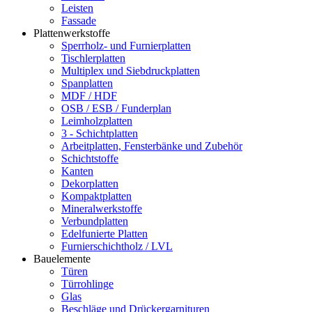
Leisten
Fassade
Plattenwerkstoffe
Sperrholz- und Furnierplatten
Tischlerplatten
Multiplex und Siebdruckplatten
Spanplatten
MDF / HDF
OSB / ESB / Funderplan
Leimholzplatten
3 - Schichtplatten
Arbeitplatten, Fensterbänke und Zubehör
Schichtstoffe
Kanten
Dekorplatten
Kompaktplatten
Mineralwerkstoffe
Verbundplatten
Edelfunierte Platten
Furnierschichtholz / LVL
Bauelemente
Türen
Türrohlinge
Glas
Beschläge und Drückergarnituren