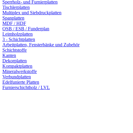
Sperrholz- und Furnierplatten
Tischlerplatten
Multiplex und Siebdruckplatten
Spanplatten
MDF / HDF
OSB / ESB / Funderplan
Leimholzplatten
3 - Schichtplatten
Arbeitplatten, Fensterbänke und Zubehör
Schichtstoffe
Kanten
Dekorplatten
Kompaktplatten
Mineralwerkstoffe
Verbundplatten
Edelfunierte Platten
Furnierschichtholz / LVL