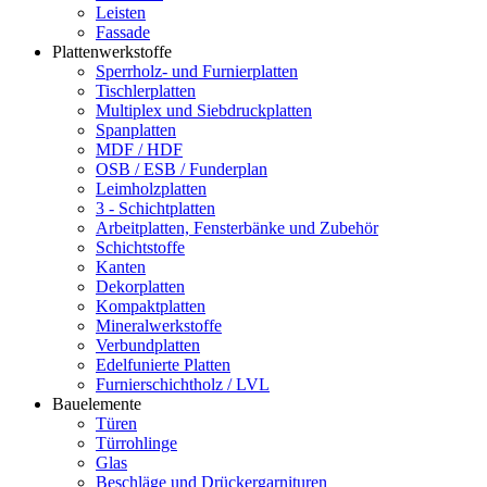
Leisten
Fassade
Plattenwerkstoffe
Sperrholz- und Furnierplatten
Tischlerplatten
Multiplex und Siebdruckplatten
Spanplatten
MDF / HDF
OSB / ESB / Funderplan
Leimholzplatten
3 - Schichtplatten
Arbeitplatten, Fensterbänke und Zubehör
Schichtstoffe
Kanten
Dekorplatten
Kompaktplatten
Mineralwerkstoffe
Verbundplatten
Edelfunierte Platten
Furnierschichtholz / LVL
Bauelemente
Türen
Türrohlinge
Glas
Beschläge und Drückergarnituren