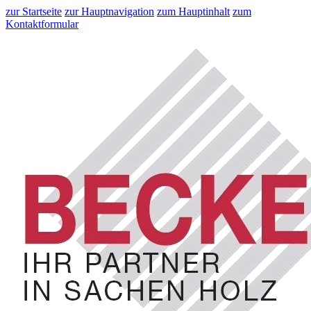
zur Startseite
zur Hauptnavigation
zum Hauptinhalt
zum
Kontaktformular