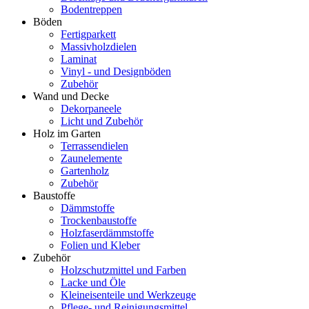
Bodentreppen
Böden
Fertigparkett
Massivholzdielen
Laminat
Vinyl - und Designböden
Zubehör
Wand und Decke
Dekorpaneele
Licht und Zubehör
Holz im Garten
Terrassendielen
Zaunelemente
Gartenholz
Zubehör
Baustoffe
Dämmstoffe
Trockenbaustoffe
Holzfaserdämmstoffe
Folien und Kleber
Zubehör
Holzschutzmittel und Farben
Lacke und Öle
Kleineisenteile und Werkzeuge
Pflege- und Reinigungsmittel