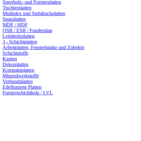
Sperrholz- und Furnierplatten
Tischlerplatten
Multiplex und Siebdruckplatten
Spanplatten
MDF / HDF
OSB / ESB / Funderplan
Leimholzplatten
3 - Schichtplatten
Arbeitplatten, Fensterbänke und Zubehör
Schichtstoffe
Kanten
Dekorplatten
Kompaktplatten
Mineralwerkstoffe
Verbundplatten
Edelfunierte Platten
Furnierschichtholz / LVL