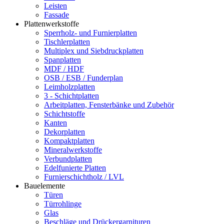
Leisten
Fassade
Plattenwerkstoffe
Sperrholz- und Furnierplatten
Tischlerplatten
Multiplex und Siebdruckplatten
Spanplatten
MDF / HDF
OSB / ESB / Funderplan
Leimholzplatten
3 - Schichtplatten
Arbeitplatten, Fensterbänke und Zubehör
Schichtstoffe
Kanten
Dekorplatten
Kompaktplatten
Mineralwerkstoffe
Verbundplatten
Edelfunierte Platten
Furnierschichtholz / LVL
Bauelemente
Türen
Türrohlinge
Glas
Beschläge und Drückergarnituren