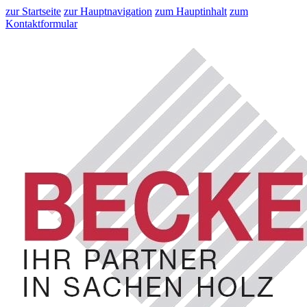
zur Startseite
zur Hauptnavigation
zum Hauptinhalt
zum
Kontaktformular