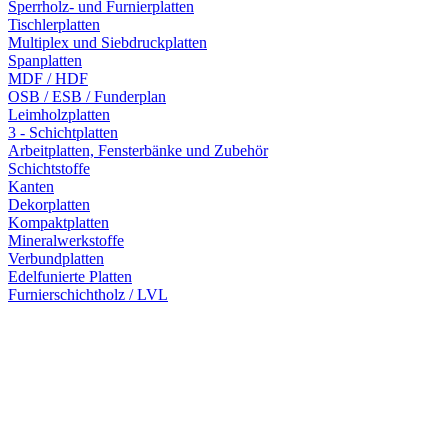
Sperrholz- und Furnierplatten
Tischlerplatten
Multiplex und Siebdruckplatten
Spanplatten
MDF / HDF
OSB / ESB / Funderplan
Leimholzplatten
3 - Schichtplatten
Arbeitplatten, Fensterbänke und Zubehör
Schichtstoffe
Kanten
Dekorplatten
Kompaktplatten
Mineralwerkstoffe
Verbundplatten
Edelfunierte Platten
Furnierschichtholz / LVL