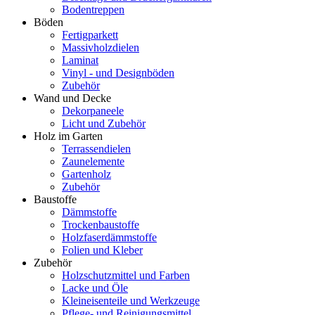
Bodentreppen
Böden
Fertigparkett
Massivholzdielen
Laminat
Vinyl - und Designböden
Zubehör
Wand und Decke
Dekorpaneele
Licht und Zubehör
Holz im Garten
Terrassendielen
Zaunelemente
Gartenholz
Zubehör
Baustoffe
Dämmstoffe
Trockenbaustoffe
Holzfaserdämmstoffe
Folien und Kleber
Zubehör
Holzschutzmittel und Farben
Lacke und Öle
Kleineisenteile und Werkzeuge
Pflege- und Reinigungsmittel