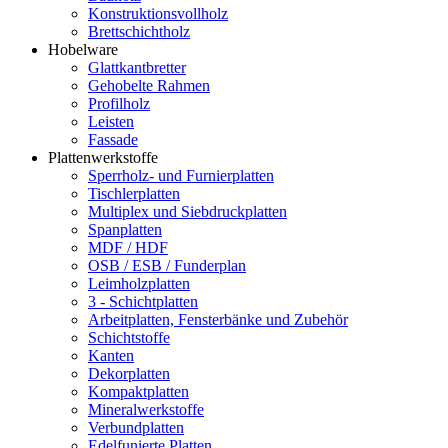
Konstruktionsvollholz
Brettschichtholz
Hobelware
Glattkantbretter
Gehobelte Rahmen
Profilholz
Leisten
Fassade
Plattenwerkstoffe
Sperrholz- und Furnierplatten
Tischlerplatten
Multiplex und Siebdruckplatten
Spanplatten
MDF / HDF
OSB / ESB / Funderplan
Leimholzplatten
3 - Schichtplatten
Arbeitplatten, Fensterbänke und Zubehör
Schichtstoffe
Kanten
Dekorplatten
Kompaktplatten
Mineralwerkstoffe
Verbundplatten
Edelfunierte Platten