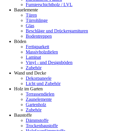
Furnierschichtholz / LVL
Bauelemente
Türen
Türrohlinge
Glas
Beschläge und Drückergarnituren
Bodentreppen
Böden
Fertigparkett
Massivholzdielen
Laminat
Vinyl - und Designböden
Zubehör
Wand und Decke
Dekorpaneele
Licht und Zubehör
Holz im Garten
Terrassendielen
Zaunelemente
Gartenholz
Zubehör
Baustoffe
Dämmstoffe
Trockenbaustoffe
Holzfaserdämmstoffe