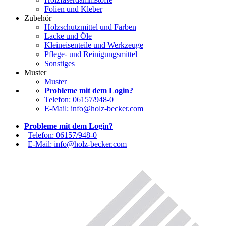
Folien und Kleber
Zubehör
Holzschutzmittel und Farben
Lacke und Öle
Kleineisenteile und Werkzeuge
Pflege- und Reinigungsmittel
Sonstiges
Muster
Muster
Probleme mit dem Login?
Telefon: 06157/948-0
E-Mail: info@holz-becker.com
Probleme mit dem Login?
|
Telefon: 06157/948-0
|
E-Mail: info@holz-becker.com