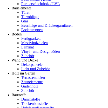
Furnierschichtholz / LVL
Bauelemente
Türen
Türrohlinge
Glas
Beschläge und Drückergarnituren
Bodentreppen
Böden
Fertigparkett
Massivholzdielen
Laminat
Vinyl - und Designböden
Zubehör
Wand und Decke
Dekorpaneele
Licht und Zubehör
Holz im Garten
Terrassendielen
Zaunelemente
Gartenholz
Zubehör
Baustoffe
Dämmstoffe
Trockenbaustoffe
Holzfaserdämmstoffe