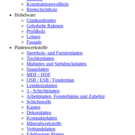
Konstruktionsvollholz
Brettschichtholz
Hobelware
Glattkantbretter
Gehobelte Rahmen
Profilholz
Leisten
Fassade
Plattenwerkstoffe
Sperrholz- und Furnierplatten
Tischlerplatten
Multiplex und Siebdruckplatten
Spanplatten
MDF / HDF
OSB / ESB / Funderplan
Leimholzplatten
3 - Schichtplatten
Arbeitplatten, Fensterbänke und Zubehör
Schichtstoffe
Kanten
Dekorplatten
Kompaktplatten
Mineralwerkstoffe
Verbundplatten
Edelfunierte Platten