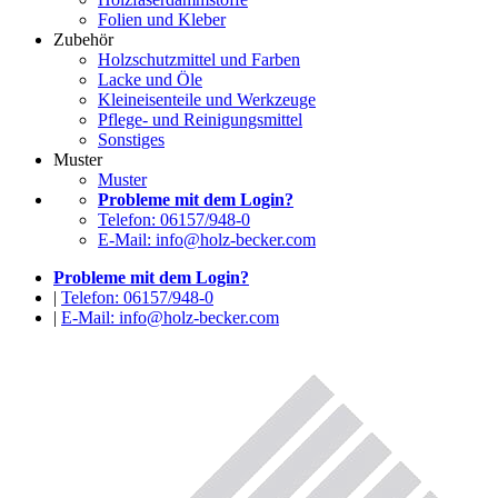
Folien und Kleber
Zubehör
Holzschutzmittel und Farben
Lacke und Öle
Kleineisenteile und Werkzeuge
Pflege- und Reinigungsmittel
Sonstiges
Muster
Muster
Probleme mit dem Login?
Telefon: 06157/948-0
E-Mail: info@holz-becker.com
Probleme mit dem Login?
|
Telefon: 06157/948-0
|
E-Mail: info@holz-becker.com