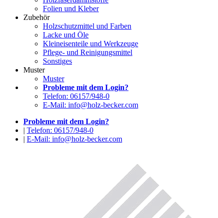
Folien und Kleber
Zubehör
Holzschutzmittel und Farben
Lacke und Öle
Kleineisenteile und Werkzeuge
Pflege- und Reinigungsmittel
Sonstiges
Muster
Muster
Probleme mit dem Login?
Telefon: 06157/948-0
E-Mail: info@holz-becker.com
Probleme mit dem Login?
|
Telefon: 06157/948-0
|
E-Mail: info@holz-becker.com