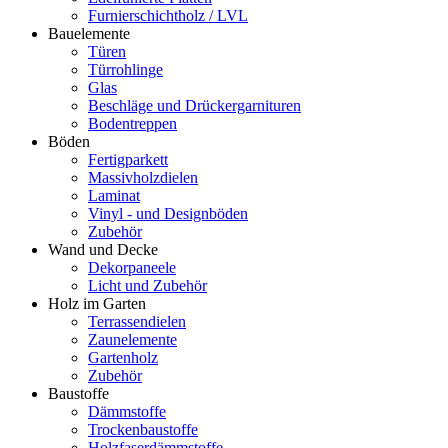
Furnierschichtholz / LVL
Bauelemente
Türen
Türrohlinge
Glas
Beschläge und Drückergarnituren
Bodentreppen
Böden
Fertigparkett
Massivholzdielen
Laminat
Vinyl - und Designböden
Zubehör
Wand und Decke
Dekorpaneele
Licht und Zubehör
Holz im Garten
Terrassendielen
Zaunelemente
Gartenholz
Zubehör
Baustoffe
Dämmstoffe
Trockenbaustoffe
Holzfaserdämmstoffe