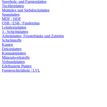
Sperrholz- und Furnierplatten
Tischlerplatten
Multiplex und Siebdruckplatten
Spanplatten
MDF / HDF
OSB / ESB / Funderplan
Leimholzplatten
3 - Schichtplatten
Arbeitplatten, Fensterbänke und Zubehör
Schichtstoffe
Kanten
Dekorplatten
Kompaktplatten
Mineralwerkstoffe
Verbundplatten
Edelfunierte Platten
Furnierschichtholz / LVL