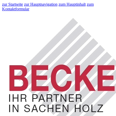
zur Startseite
zur Hauptnavigation
zum Hauptinhalt
zum
Kontaktformular