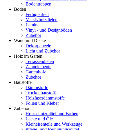
Bodentreppen
Böden
Fertigparkett
Massivholzdielen
Laminat
Vinyl - und Designböden
Zubehör
Wand und Decke
Dekorpaneele
Licht und Zubehör
Holz im Garten
Terrassendielen
Zaunelemente
Gartenholz
Zubehör
Baustoffe
Dämmstoffe
Trockenbaustoffe
Holzfaserdämmstoffe
Folien und Kleber
Zubehör
Holzschutzmittel und Farben
Lacke und Öle
Kleineisenteile und Werkzeuge
Pflege- und Reinigungsmittel