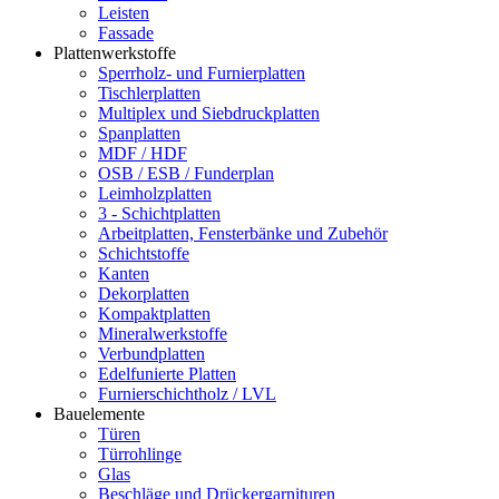
Leisten
Fassade
Plattenwerkstoffe
Sperrholz- und Furnierplatten
Tischlerplatten
Multiplex und Siebdruckplatten
Spanplatten
MDF / HDF
OSB / ESB / Funderplan
Leimholzplatten
3 - Schichtplatten
Arbeitplatten, Fensterbänke und Zubehör
Schichtstoffe
Kanten
Dekorplatten
Kompaktplatten
Mineralwerkstoffe
Verbundplatten
Edelfunierte Platten
Furnierschichtholz / LVL
Bauelemente
Türen
Türrohlinge
Glas
Beschläge und Drückergarnituren