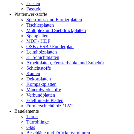
Leisten
Fassade
Plattenwerkstoffe
Sperrholz- und Furnierplatten
Tischlerplatten
Multiplex und Siebdruckplatten
Spanplatten
MDF / HDF
OSB / ESB / Funderplan
Leimholzplatten
3 - Schichtplatten
Arbeitplatten, Fensterbänke und Zubehör
Schichtstoffe
Kanten
Dekorplatten
Kompaktplatten
Mineralwerkstoffe
Verbundplatten
Edelfunierte Platten
Furnierschichtholz / LVL
Bauelemente
Türen
Türrohlinge
Glas
Beschläge und Drückergarnituren