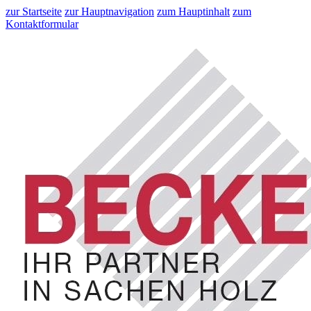
zur Startseite
zur Hauptnavigation
zum Hauptinhalt
zum
Kontaktformular