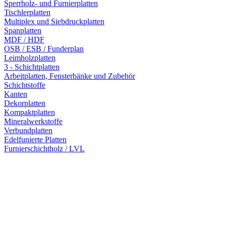
Sperrholz- und Furnierplatten
Tischlerplatten
Multiplex und Siebdruckplatten
Spanplatten
MDF / HDF
OSB / ESB / Funderplan
Leimholzplatten
3 - Schichtplatten
Arbeitplatten, Fensterbänke und Zubehör
Schichtstoffe
Kanten
Dekorplatten
Kompaktplatten
Mineralwerkstoffe
Verbundplatten
Edelfunierte Platten
Furnierschichtholz / LVL