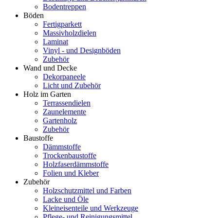
Bodentreppen
Böden
Fertigparkett
Massivholzdielen
Laminat
Vinyl - und Designböden
Zubehör
Wand und Decke
Dekorpaneele
Licht und Zubehör
Holz im Garten
Terrassendielen
Zaunelemente
Gartenholz
Zubehör
Baustoffe
Dämmstoffe
Trockenbaustoffe
Holzfaserdämmstoffe
Folien und Kleber
Zubehör
Holzschutzmittel und Farben
Lacke und Öle
Kleineisenteile und Werkzeuge
Pflege- und Reinigungsmittel