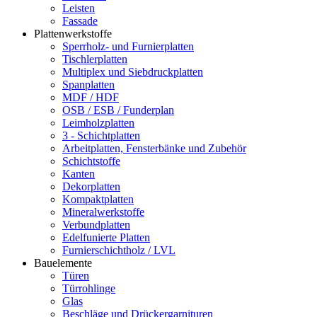
Leisten
Fassade
Plattenwerkstoffe
Sperrholz- und Furnierplatten
Tischlerplatten
Multiplex und Siebdruckplatten
Spanplatten
MDF / HDF
OSB / ESB / Funderplan
Leimholzplatten
3 - Schichtplatten
Arbeitplatten, Fensterbänke und Zubehör
Schichtstoffe
Kanten
Dekorplatten
Kompaktplatten
Mineralwerkstoffe
Verbundplatten
Edelfunierte Platten
Furnierschichtholz / LVL
Bauelemente
Türen
Türrohlinge
Glas
Beschläge und Drückergarnituren