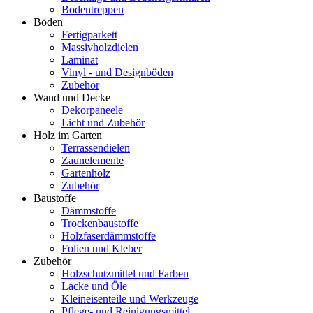
Bodentreppen
Böden
Fertigparkett
Massivholzdielen
Laminat
Vinyl - und Designböden
Zubehör
Wand und Decke
Dekorpaneele
Licht und Zubehör
Holz im Garten
Terrassendielen
Zaunelemente
Gartenholz
Zubehör
Baustoffe
Dämmstoffe
Trockenbaustoffe
Holzfaserdämmstoffe
Folien und Kleber
Zubehör
Holzschutzmittel und Farben
Lacke und Öle
Kleineisenteile und Werkzeuge
Pflege- und Reinigungsmittel