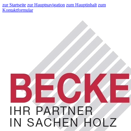
zur Startseite
zur Hauptnavigation
zum Hauptinhalt
zum
Kontaktformular