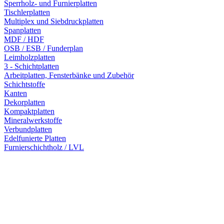
Sperrholz- und Furnierplatten
Tischlerplatten
Multiplex und Siebdruckplatten
Spanplatten
MDF / HDF
OSB / ESB / Funderplan
Leimholzplatten
3 - Schichtplatten
Arbeitplatten, Fensterbänke und Zubehör
Schichtstoffe
Kanten
Dekorplatten
Kompaktplatten
Mineralwerkstoffe
Verbundplatten
Edelfunierte Platten
Furnierschichtholz / LVL