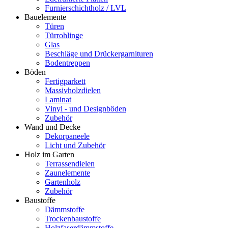
Furnierschichtholz / LVL
Bauelemente
Türen
Türrohlinge
Glas
Beschläge und Drückergarnituren
Bodentreppen
Böden
Fertigparkett
Massivholzdielen
Laminat
Vinyl - und Designböden
Zubehör
Wand und Decke
Dekorpaneele
Licht und Zubehör
Holz im Garten
Terrassendielen
Zaunelemente
Gartenholz
Zubehör
Baustoffe
Dämmstoffe
Trockenbaustoffe
Holzfaserdämmstoffe