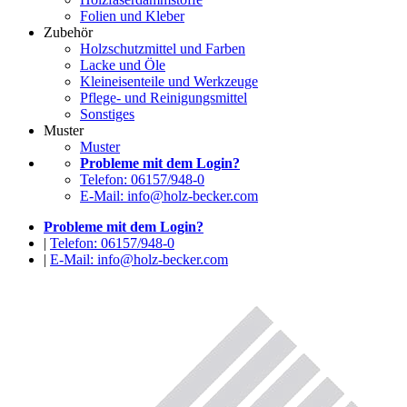
Folien und Kleber
Zubehör
Holzschutzmittel und Farben
Lacke und Öle
Kleineisenteile und Werkzeuge
Pflege- und Reinigungsmittel
Sonstiges
Muster
Muster
Probleme mit dem Login?
Telefon: 06157/948-0
E-Mail: info@holz-becker.com
Probleme mit dem Login?
|
Telefon: 06157/948-0
|
E-Mail: info@holz-becker.com