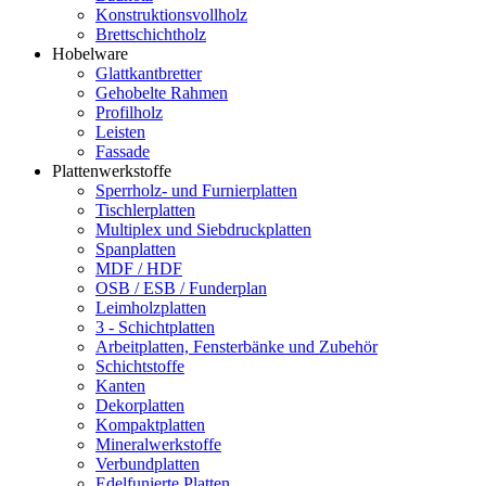
Konstruktionsvollholz
Brettschichtholz
Hobelware
Glattkantbretter
Gehobelte Rahmen
Profilholz
Leisten
Fassade
Plattenwerkstoffe
Sperrholz- und Furnierplatten
Tischlerplatten
Multiplex und Siebdruckplatten
Spanplatten
MDF / HDF
OSB / ESB / Funderplan
Leimholzplatten
3 - Schichtplatten
Arbeitplatten, Fensterbänke und Zubehör
Schichtstoffe
Kanten
Dekorplatten
Kompaktplatten
Mineralwerkstoffe
Verbundplatten
Edelfunierte Platten