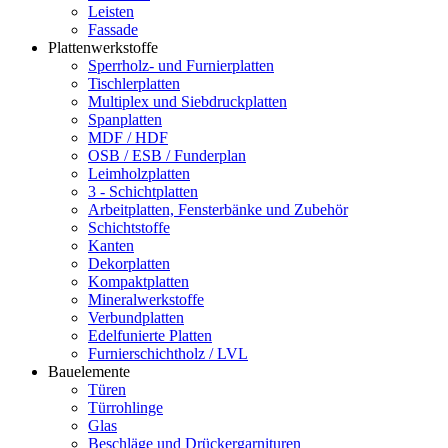
Leisten
Fassade
Plattenwerkstoffe
Sperrholz- und Furnierplatten
Tischlerplatten
Multiplex und Siebdruckplatten
Spanplatten
MDF / HDF
OSB / ESB / Funderplan
Leimholzplatten
3 - Schichtplatten
Arbeitplatten, Fensterbänke und Zubehör
Schichtstoffe
Kanten
Dekorplatten
Kompaktplatten
Mineralwerkstoffe
Verbundplatten
Edelfunierte Platten
Furnierschichtholz / LVL
Bauelemente
Türen
Türrohlinge
Glas
Beschläge und Drückergarnituren