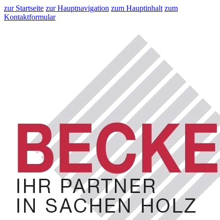
zur Startseite
zur Hauptnavigation
zum Hauptinhalt
zum
Kontaktformular