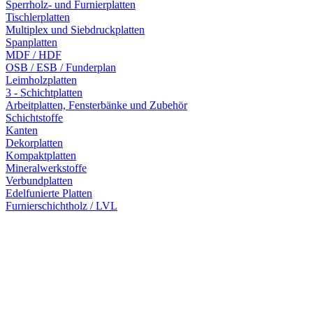
Sperrholz- und Furnierplatten
Tischlerplatten
Multiplex und Siebdruckplatten
Spanplatten
MDF / HDF
OSB / ESB / Funderplan
Leimholzplatten
3 - Schichtplatten
Arbeitplatten, Fensterbänke und Zubehör
Schichtstoffe
Kanten
Dekorplatten
Kompaktplatten
Mineralwerkstoffe
Verbundplatten
Edelfunierte Platten
Furnierschichtholz / LVL