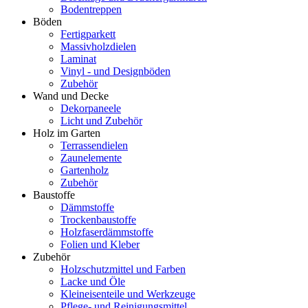
Bodentreppen
Böden
Fertigparkett
Massivholzdielen
Laminat
Vinyl - und Designböden
Zubehör
Wand und Decke
Dekorpaneele
Licht und Zubehör
Holz im Garten
Terrassendielen
Zaunelemente
Gartenholz
Zubehör
Baustoffe
Dämmstoffe
Trockenbaustoffe
Holzfaserdämmstoffe
Folien und Kleber
Zubehör
Holzschutzmittel und Farben
Lacke und Öle
Kleineisenteile und Werkzeuge
Pflege- und Reinigungsmittel