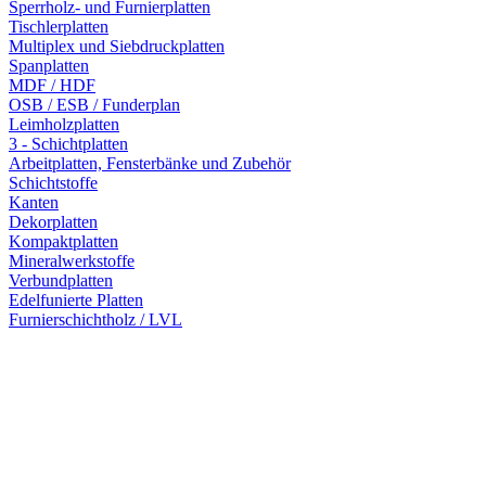
Sperrholz- und Furnierplatten
Tischlerplatten
Multiplex und Siebdruckplatten
Spanplatten
MDF / HDF
OSB / ESB / Funderplan
Leimholzplatten
3 - Schichtplatten
Arbeitplatten, Fensterbänke und Zubehör
Schichtstoffe
Kanten
Dekorplatten
Kompaktplatten
Mineralwerkstoffe
Verbundplatten
Edelfunierte Platten
Furnierschichtholz / LVL