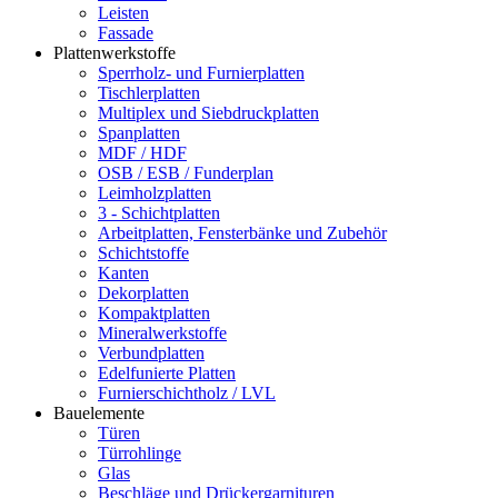
Leisten
Fassade
Plattenwerkstoffe
Sperrholz- und Furnierplatten
Tischlerplatten
Multiplex und Siebdruckplatten
Spanplatten
MDF / HDF
OSB / ESB / Funderplan
Leimholzplatten
3 - Schichtplatten
Arbeitplatten, Fensterbänke und Zubehör
Schichtstoffe
Kanten
Dekorplatten
Kompaktplatten
Mineralwerkstoffe
Verbundplatten
Edelfunierte Platten
Furnierschichtholz / LVL
Bauelemente
Türen
Türrohlinge
Glas
Beschläge und Drückergarnituren