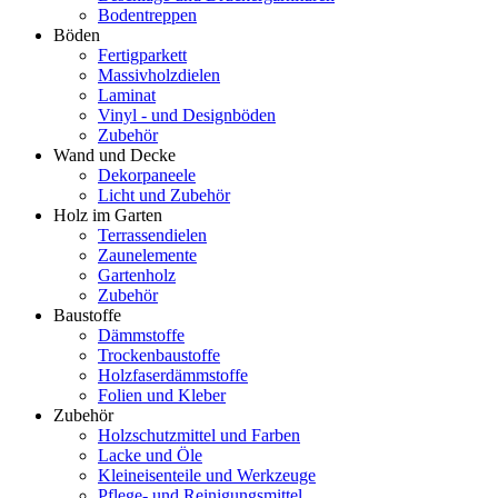
Bodentreppen
Böden
Fertigparkett
Massivholzdielen
Laminat
Vinyl - und Designböden
Zubehör
Wand und Decke
Dekorpaneele
Licht und Zubehör
Holz im Garten
Terrassendielen
Zaunelemente
Gartenholz
Zubehör
Baustoffe
Dämmstoffe
Trockenbaustoffe
Holzfaserdämmstoffe
Folien und Kleber
Zubehör
Holzschutzmittel und Farben
Lacke und Öle
Kleineisenteile und Werkzeuge
Pflege- und Reinigungsmittel