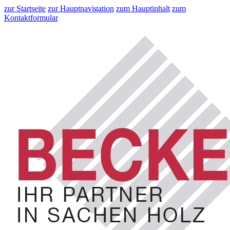
zur Startseite
zur Hauptnavigation
zum Hauptinhalt
zum
Kontaktformular