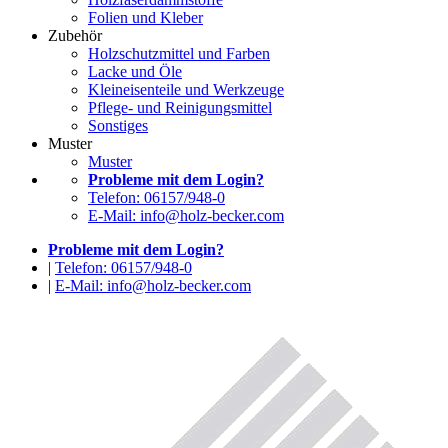
Folien und Kleber
Zubehör
Holzschutzmittel und Farben
Lacke und Öle
Kleineisenteile und Werkzeuge
Pflege- und Reinigungsmittel
Sonstiges
Muster
Muster
Probleme mit dem Login?
Telefon: 06157/948-0
E-Mail: info@holz-becker.com
Probleme mit dem Login?
|
Telefon: 06157/948-0
|
E-Mail: info@holz-becker.com