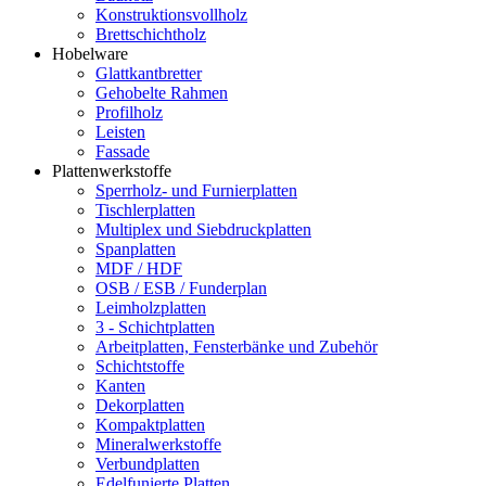
Konstruktionsvollholz
Brettschichtholz
Hobelware
Glattkantbretter
Gehobelte Rahmen
Profilholz
Leisten
Fassade
Plattenwerkstoffe
Sperrholz- und Furnierplatten
Tischlerplatten
Multiplex und Siebdruckplatten
Spanplatten
MDF / HDF
OSB / ESB / Funderplan
Leimholzplatten
3 - Schichtplatten
Arbeitplatten, Fensterbänke und Zubehör
Schichtstoffe
Kanten
Dekorplatten
Kompaktplatten
Mineralwerkstoffe
Verbundplatten
Edelfunierte Platten