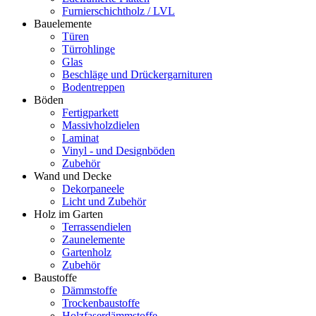
Furnierschichtholz / LVL
Bauelemente
Türen
Türrohlinge
Glas
Beschläge und Drückergarnituren
Bodentreppen
Böden
Fertigparkett
Massivholzdielen
Laminat
Vinyl - und Designböden
Zubehör
Wand und Decke
Dekorpaneele
Licht und Zubehör
Holz im Garten
Terrassendielen
Zaunelemente
Gartenholz
Zubehör
Baustoffe
Dämmstoffe
Trockenbaustoffe
Holzfaserdämmstoffe