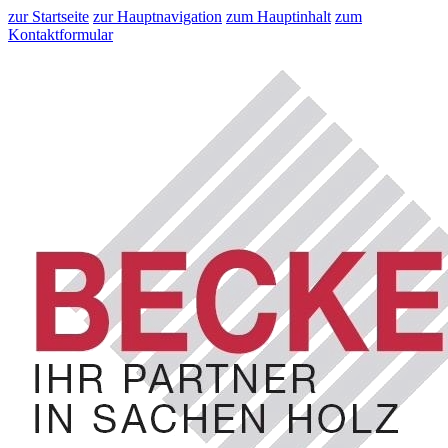
zur Startseite
zur Hauptnavigation
zum Hauptinhalt
zum
Kontaktformular