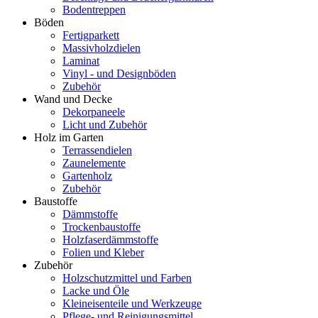
Bodentreppen
Böden
Fertigparkett
Massivholzdielen
Laminat
Vinyl - und Designböden
Zubehör
Wand und Decke
Dekorpaneele
Licht und Zubehör
Holz im Garten
Terrassendielen
Zaunelemente
Gartenholz
Zubehör
Baustoffe
Dämmstoffe
Trockenbaustoffe
Holzfaserdämmstoffe
Folien und Kleber
Zubehör
Holzschutzmittel und Farben
Lacke und Öle
Kleineisenteile und Werkzeuge
Pflege- und Reinigungsmittel