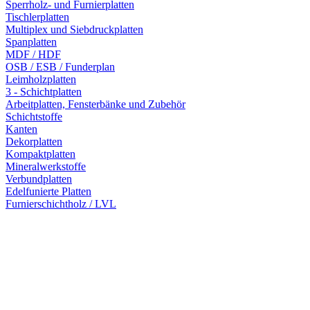
Sperrholz- und Furnierplatten
Tischlerplatten
Multiplex und Siebdruckplatten
Spanplatten
MDF / HDF
OSB / ESB / Funderplan
Leimholzplatten
3 - Schichtplatten
Arbeitplatten, Fensterbänke und Zubehör
Schichtstoffe
Kanten
Dekorplatten
Kompaktplatten
Mineralwerkstoffe
Verbundplatten
Edelfunierte Platten
Furnierschichtholz / LVL