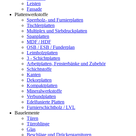
Leisten
Fassade
Plattenwerkstoffe
Sperrholz- und Furnierplatten
Tischlerplatten
Multiplex und Siebdruckplatten
Spanplatten
MDF / HDF
OSB / ESB / Funderplan
Leimholzplatten
3 - Schichtplatten
Arbeitplatten, Fensterbänke und Zubehör
Schichtstoffe
Kanten
Dekorplatten
Kompaktplatten
Mineralwerkstoffe
Verbundplatten
Edelfunierte Platten
Furnierschichtholz / LVL
Bauelemente
Türen
Türrohlinge
Glas
Beschläge und Drückergarnituren